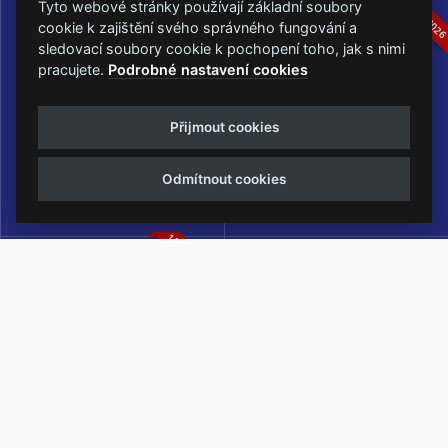
16.-19.07.2026
05.-07.06.202
Tyto webové stránky používají základní soubory
cookie k zajištění svého správného fungování a
sledovací soubory cookie k pochopení toho, jak s nimi
pracujete.
Podrobné nastavení cookies
Masters of Rock
Metalfest Open Air
Přijmout cookies
NEJVĚTŠÍ ROCKMETALOVÁ
FESTIVAL V PŘEKRÁSNÉM
UDÁLOST V ČESKÉ REPUBLICE
PROSTŘEDÍ AMFITEÁTRU
Odmítnout cookies
LOCHOTÍN
13.-15.08.2026
Rock Castle
Zimní Masters of Rock
ZIMNÍ MUTACE NEJVĚTŠÍHO
METALOVÉHO FESTIVALU V ČESKÉ
REPUBLICE