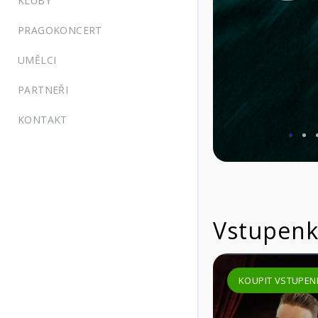
KLUBY
PRAGOKONCERT
UMĚLCI
PARTNEŘI
KONTAKT
KOUPIT VSTUPENKU
VÍCE INFORMACÍ
Vstupenk
KOUPIT VSTUPENKU