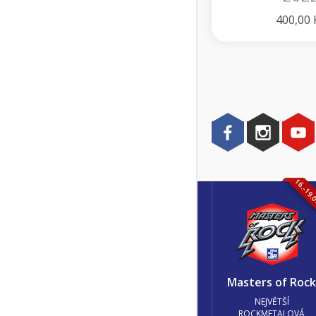
400,00 
16.-19.
Masters of Roc
NEJVĚTŠÍ
ROCKMETALOVÁ