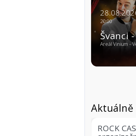
28.08.2026
20:00
Švanci - JÁ SU JÁ SHOW
Areál Vinium - Velké Pavlovice (69106)
Aktuálně
ROCK CASTLE 2026 a