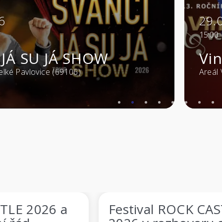
29.08.2026
15:00
Vinohraní ve Viniu
Areál Vinium - Velké Pavlovice (69106)
Festival ROCK CASTLE
ROCK CA