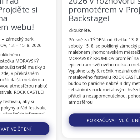
2026 v rozhovoru s
startuje
promotérem v Projektu
Mrkněte 
Backstage!
doby jed
na festiv
Zkoukněte.
ROCK CASTLE 20
Přesně za TÝDEN, od čtvrtku 13. 8. do
MORAVSKÝ KRUML
soboty 15. 8. se poklidný zámecký park v
malebném jihomoravském městečku
Přesně za týden
MORAVSKÝ KRUMLOV promění na
zámeckého par
epicentrum světového rocku a metalu!
KRUMLOVĚ, kde o
Vypukne tady 6. ročník mezinárodního rock-
mezinárodního r
metalového festivalu ROCK CASTLE a
ROCK CASTLE 202
budou to parádně nabité 3 dny metalem,
jsou v plném pr
setkáními s rock-metalovými hvězdami i
festivalovém we
přáteli a nezapomenutelnou, pohodovou
festivalu, ale i
atmosférou!
autogramiád. T
omrknout otevír
Podívejte se na zajímavý rozhovor o
na festivalu!
festivalu s hlavním organizátorem, Jirkou...
POKRAČOVAT VE ČTENÍ
Podívejte se, kdy 
POKRA