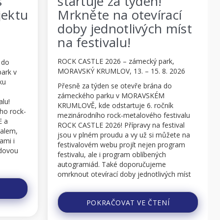
 za týden!
metalové legend
na otevírací
TESTAMENT, Ch
notlivých míst
Billy, vás všechn
alu!
...na festival ROCK CASTLE 2026
26 – zámecký park,
ROCK CASTLE 2026 – zámecký 
OV, 13. – 15. 8. 2026
MORAVSKÝ KRUMLOV, 13. – 15.
2026Chuck Billy, frontman amer
 se otevře brána do
metalové ikony TESTAMENT, vá
ku v MORAVSKÉM
vyzývá, abyste zvedli zadky z ga
dstartuje 6. ročník
PC a dorazili na letošní ROCK 
ock-metalového festivalu
festival, do MORAVSKÉHO KR
6! Přípravy na festival
oudu a vy už si můžete na
Tady bude už příští týden, od čt
bu projít nejen program
soboty, vládnout metal té nejvyš
 program oblíbených
Jedním z vrcholů bude rozhodně
aké doporučujeme
mistrovská show TESTAMENT a 
ací doby jednotlivých míst
můžete pořádně vyčistit ...
POKRAČOVAT VE ČT
a v ...
ČOVAT VE ČTENÍ