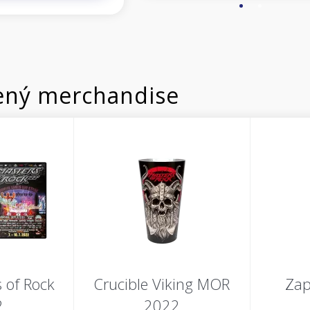
ný merchandise
 of Rock
Crucible Viking MOR
Zap
2
2022