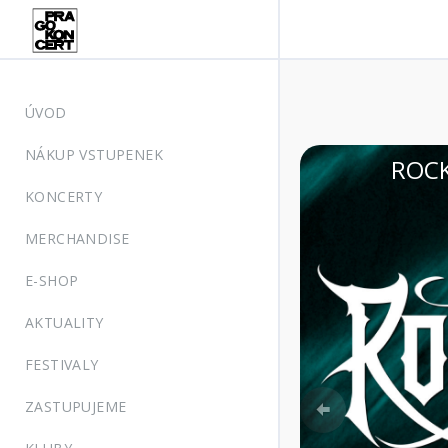
ÚVOD
NÁKUP VSTUPENEK
Ý KRUMLOV, zámecký park
KONCERTY
MERCHANDISE
E-SHOP
AKTUALITY
FESTIVALY
Previous
ZASTUPUJEME