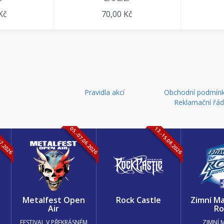
Kč
70,00 Kč
Pravidla akcí
Obchodní podmínk
Reklamační řá
07.2026
05.-07.06.2026
13.-15.08.2026
k
Metalfest Open
Rock Castle
Zimní Ma
Air
Ro
FESTIVAL V PŘEKRÁSNÉM
ZIMNÍ 