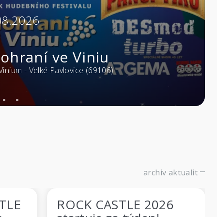
03.10.2026
20:00
Blackbriar
Masters of Rock Café - Zlín (76001)
archiv aktualit
STLE 2026
Zpěvák thrash