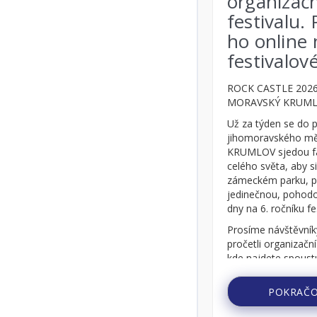
organizační řád
festivalu. Projděte si
ho online na
festivalovém webu!
26
ROCK CASTLE 2026 – zámecký park,
pu! I
MORAVSKÝ KRUMLOV, 13. – 15. 8. 2026
Už za týden se do poklidného
deme
jihomoravského městečka MORAVSKÝ
ak si
KRUMLOV sjedou fanoušci tvrdé muziky z
říve!
celého světa, aby si zde, v překrásném
ejně
zámeckém parku, prožili další, metalem a
 13.
jedinečnou, pohodovou atmosférou nabité
dny na 6. ročníku festivalu ROCK CASTLE!
Prosíme návštěvníky festivalu, aby si
pročetli organizační pokyny a řád festivalu,
kde najdete spoustu užitečných informací,
které vám pomohou pře...
POKRAČOVAT VE ČTENÍ