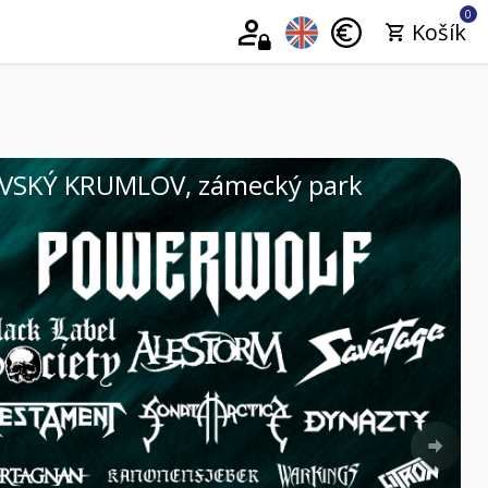
0
Košík
26 | VELKÉ PAVLOVICE, Areál Vinium
Nex