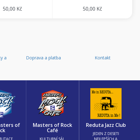
50,00 Kč
50,00 Kč
y a
Doprava a platba
Kontakt
d
sters of
Masters of Rock
Reduta Jazz Club
ck
Café
JEDEN Z DESETI
MUTACE
KULTURNÍ SÁL,
NEJLEPŠÍCH A