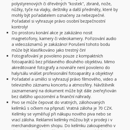
polystyrenových či dřevěných "kostek", zbraně, nože,
nůžky, tyče na vlajky, deštníky a další předměty, které by
mohly být pořadatelem označeny za nebezpečné.
Pořadatel si vyhrazuje právo osobní bezpečnostní
kontroly!
Do prostoru konání akce je zakázáno nosit
magnetofony, kamery či videokamery. Pořizování audio
a videozáznamů je zakázáno! Porušení tohoto bodu
může být klasifikováno jako trestný čin!
Fotografování je povoleno pouze z kompaktních
fotoaparátů bez přídavného dlouhého objektivu. Mimo
akreditované fotografy a novináře není povoleno do
haly/sálu vnášet profesionální fotoaparáty a objektivy!
Pořadatel a umělci si vyhrazují právo filmového, video a
televizního záznamu koncertu a atmosféry. Návštěvník
zaznamenaný na dokument může být dále zveřejňován
bez dalšího upozornění a finanční náhrady.
Pivo se může čepovat do vratných, zálohovaných
kelímků s očkem na připnutí. Vratná záloha je 70 CZK.
Kelímky se vyměňují při nákupu nového piva nebo se
vrací záloha. Reklamní kelímky můžou být v prodeji i v
merchandisingovém shopu. Do kelímku zakoupeného v