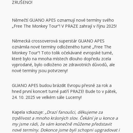
ZRUŠENO!
Němečtí GUANO APES oznamují nové termíny svého
„Free The Monkey Tour“! V PRAZE zahrají v říjnu 2025!
Německá crossoverová superstár GUANO APES
oznámila nové termíny odloženého turné „Free The
Monkey Tour“! Toto tolik očekávané evropské turné,
které bylo na mnoha místech dlouho dopředu zcela
vyprodané, bylo odloženo ze zdravotních důvodů, ale
nové termíny jsou potvrzeny!
GUANO APES budou brázdit Evropu přesně za rok a
hned první koncert turné patří PRAZE! Bude to v pátek,
24. 10. 2025 ve velkém sále Lucerny!
Kapela vzkazuje:
„Drazí fanoušci, děkujeme za
trpělivost a mnoho krásných slov. Čekání je u konce a
my jsme rádi, že vám konečně můžeme představit
nové termíny. Dokonce jsme byli schopni upgradovat i