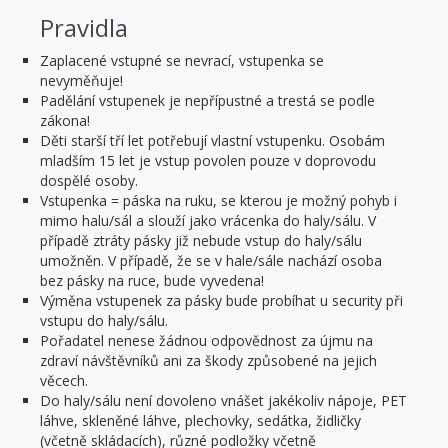
Pravidla
Zaplacené vstupné se nevrací, vstupenka se
nevyměňuje!
Padělání vstupenek je nepřípustné a trestá se podle
zákona!
Děti starší tří let potřebují vlastní vstupenku. Osobám
mladším 15 let je vstup povolen pouze v doprovodu
dospělé osoby.
Vstupenka = páska na ruku, se kterou je možný pohyb i
mimo halu/sál a slouží jako vrácenka do haly/sálu. V
případě ztráty pásky již nebude vstup do haly/sálu
umožněn. V případě, že se v hale/sále nachází osoba
bez pásky na ruce, bude vyvedena!
Výměna vstupenek za pásky bude probíhat u security při
vstupu do haly/sálu.
Pořadatel nenese žádnou odpovědnost za újmu na
zdraví návštěvníků ani za škody způsobené na jejich
věcech.
Do haly/sálu není dovoleno vnášet jakékoliv nápoje, PET
láhve, skleněné láhve, plechovky, sedátka, židličky
(včetně skládacích), různé podložky včetně