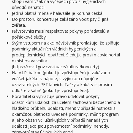
shopu vám však na výčepech pivo z hygienických
důvodů nenatočí.
Jediná platná měna v hale/sále je Koruna česká.
Do prostoru koncertu je zakázáno vodit psy či jiná
zvířata.
Návštěvníci musí respektovat pokyny pořadatelů a
pořádkové služby!
Svým vstupem na akci návštěvník prohlašuje, že splňuje
podmínky aktuálních vládních hygienických a
protiepidemických opatření. Sledujte prosím covid portál
ministerstva vnitra.
(https://covid.gov.cz/situace/kultura/koncerty)
Na V.I.P. balkon (pokud je zpřístupněn) je zakázáno
vnášet jakékoliv nápoje, s výjimkou nápojů v
uzavíratelných PET lahvích. Tašky a kabáty si prosím
odložte v šatně (pokud je zpřístupněna).
Pořadatel si vyhrazuje právo udělovat pokyny
účastníkům události za účelem zachování bezpečného a
hladkého průběhu události, měnit v případě nutnosti s
okamžitou platností uvedené podmínky, měnit program
a jeho obsah vč. účinkujících v případě nenadálých
událostí jako jsou povětrnostní podmínky, nehody,
zdravotní stav účinkujících apod.