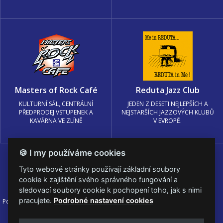
Masters of Rock Café
Reduta Jazz Club
KULTURNÍ SÁL, CENTRÁLNÍ
JEDEN Z DESETI NEJLEPŠÍCH A
PŘEDPRODEJ VSTUPENEK A
NEJSTARŠÍCH JAZZOVÝCH KLUBŮ
KAVÁRNA VE ZLÍNĚ
V EVROPĚ.
🍪 I my používáme cookies
Tyto webové stránky používají základní soubory
cookie k zajištění svého správného fungování a
sledovací soubory cookie k pochopení toho, jak s nimi
pracujete.
Podrobné nastavení cookies
Podmínky užití
🍪 Změnit nastavení cookies.
© PRAGOKONCERT BOHEMIA, a.s.