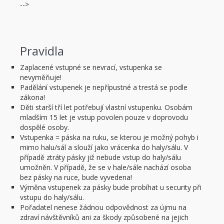
-->
Pravidla
Zaplacené vstupné se nevrací, vstupenka se
nevyměňuje!
Padělání vstupenek je nepřípustné a trestá se podle
zákona!
Děti starší tří let potřebují vlastní vstupenku. Osobám
mladším 15 let je vstup povolen pouze v doprovodu
dospělé osoby.
Vstupenka = páska na ruku, se kterou je možný pohyb i
mimo halu/sál a slouží jako vrácenka do haly/sálu. V
případě ztráty pásky již nebude vstup do haly/sálu
umožněn. V případě, že se v hale/sále nachází osoba
bez pásky na ruce, bude vyvedena!
Výměna vstupenek za pásky bude probíhat u security při
vstupu do haly/sálu.
Pořadatel nenese žádnou odpovědnost za újmu na
zdraví návštěvníků ani za škody způsobené na jejich