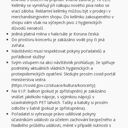
Kelímky se vyměňují při nákupu nového piva nebo se
vrací záloha. Reklamní kelímky můžou být v prodeji i v
merchandisingovém shopu. Do kelímku zakoupeného v
shopu vám však na výčepech pivo z hygienických
důvodů nenatočí.
Jediná platná měna v hale/sále je Koruna česká.
Do prostoru koncertu je zakázáno vodit psy či jiná
zvířata.
Návštěvníci musí respektovat pokyny pořadatelů a
pořádkové služby!
Svým vstupem na akci návštěvník prohlašuje, že splňuje
podmínky aktuálních vládních hygienických a
protiepidemických opatření. Sledujte prosím covid portál
ministerstva vnitra.
(https://covid.gov.cz/situace/kultura/koncerty)
Na V.I.P. balkon (pokud je zpřístupněn) je zakázáno
vnášet jakékoliv nápoje, s výjimkou nápojů v
uzavíratelných PET lahvích. Tašky a kabáty si prosím
odložte v šatně (pokud je zpřístupněna).
Pořadatel si vyhrazuje právo udělovat pokyny
účastníkům události za účelem zachování bezpečného a
hladkého průběhu události, měnit v případě nutnosti s