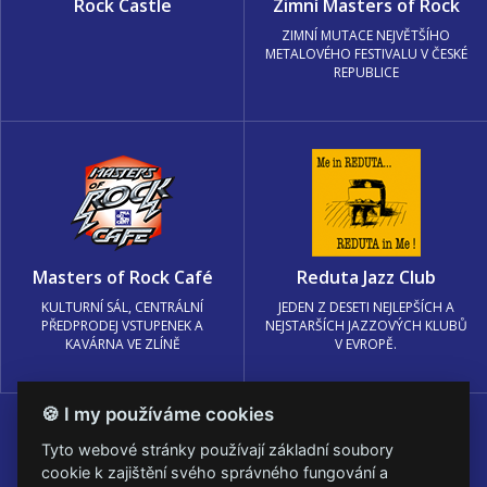
Rock Castle
Zimní Masters of Rock
ZIMNÍ MUTACE NEJVĚTŠÍHO
METALOVÉHO FESTIVALU V ČESKÉ
REPUBLICE
Masters of Rock Café
Reduta Jazz Club
KULTURNÍ SÁL, CENTRÁLNÍ
JEDEN Z DESETI NEJLEPŠÍCH A
PŘEDPRODEJ VSTUPENEK A
NEJSTARŠÍCH JAZZOVÝCH KLUBŮ
KAVÁRNA VE ZLÍNĚ
V EVROPĚ.
🍪 I my používáme cookies
Tyto webové stránky používají základní soubory
cookie k zajištění svého správného fungování a