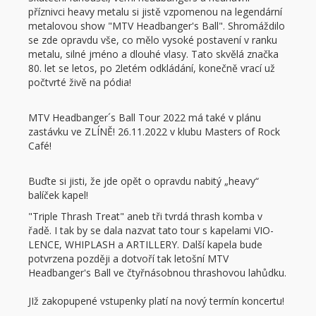
příznivci heavy metalu si jistě vzpomenou na legendární
metalovou show "MTV Headbanger's Ball". Shromáždilo
se zde opravdu vše, co mělo vysoké postavení v ranku
metalu, silné jméno a dlouhé vlasy. Tato skvělá značka
80. let se letos, po 2letém odkládání, konečně vrací už
počtvrté živě na pódia!
MTV Headbanger´s Ball Tour 2022 má také v plánu
zastávku ve ZLÍNĚ! 26.11.2022 v klubu Masters of Rock
Café!
Buďte si jisti, že jde opět o opravdu nabitý „heavy“
balíček kapel!
"Triple Thrash Treat" aneb tři tvrdá thrash komba v
řadě. I tak by se dala nazvat tato tour s kapelami VIO-
LENCE, WHIPLASH a ARTILLERY. Další kapela bude
potvrzena později a dotvoří tak letošní MTV
Headbanger's Ball ve čtyřnásobnou thrashovou lahůdku.
JIž zakopupené vstupenky platí na nový termín koncertu!