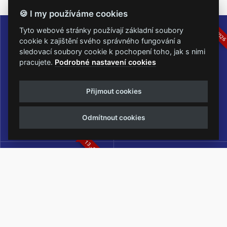
🍪 I my používáme cookies
16.-19.07.2026
05.-07.06.202
Tyto webové stránky používají základní soubory
cookie k zajištění svého správného fungování a
sledovací soubory cookie k pochopení toho, jak s nimi
pracujete.
Podrobné nastavení cookies
Masters of Rock
Metalfest Open Air
Přijmout cookies
NEJVĚTŠÍ ROCKMETALOVÁ
FESTIVAL V PŘEKRÁSNÉM
UDÁLOST V ČESKÉ REPUBLICE
PROSTŘEDÍ AMFITEÁTRU
Odmítnout cookies
LOCHOTÍN
13.-15.08.2026
Rock Castle
Zimní Masters of Rock