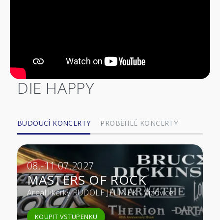
DIE HAPPY
BUDOUCÍ KONCERTY
PROBĚHLÉ KONCERTY
08.-11.07.2027
MASTERS OF ROCK
Areál likérky RUDOLF JELÍNEK - Vizovice
KOUPIT VSTUPENKU