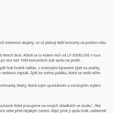
ročí existence skupiny, se už plánují další koncerty na podzim roku
5ti letech dost. Ačkoli se to kolem nich od LP EVERLOVE v roce
po více než 1000 koncertech stát spolu na jevišti.
opět hrát hodně nahlas, s rockovými kytarami! Zpět na značky.
ve nedávno napsali. Zpět ke svému publiku, které se nedá ničím
ntmanky Marty, která svým spontánním a vzrušujícím stylem
oučasné době pracujeme na nových skladbách ve studiu", říká
 pro sebe před nějakým časem. Když jsme ji spolu hráli, uvědomili