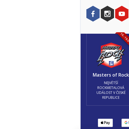
16.-19.
Masters of Roc
NEJVĚTŠÍ
ROCKMETALOVÁ
UDÁLOST V ČESKÉ
REPUBLICE