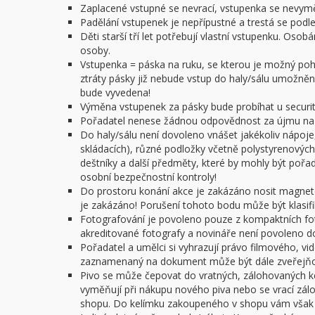
Zaplacené vstupné se nevrací, vstupenka se nevym
Padělání vstupenek je nepřípustné a trestá se podl
Děti starší tří let potřebují vlastní vstupenku. O
osoby.
Vstupenka = páska na ruku, se kterou je možný pohy
ztráty pásky již nebude vstup do haly/sálu umožněn.
bude vyvedena!
Výměna vstupenek za pásky bude probíhat u security
Pořadatel nenese žádnou odpovědnost za újmu na z
Do haly/sálu není dovoleno vnášet jakékoliv nápoje,
skládacích), různé podložky včetně polystyrenových 
deštníky a další předměty, které by mohly být poř
osobní bezpečnostní kontroly!
Do prostoru konání akce je zakázáno nosit magnet
je zakázáno! Porušení tohoto bodu může být klasifi
Fotografování je povoleno pouze z kompaktních f
akreditované fotografy a novináře není povoleno do 
Pořadatel a umělci si vyhrazují právo filmového, v
zaznamenaný na dokument může být dále zveřejňov
Pivo se může čepovat do vratných, zálohovaných ke
vyměňují při nákupu nového piva nebo se vrací zál
shopu. Do kelímku zakoupeného v shopu vám však n