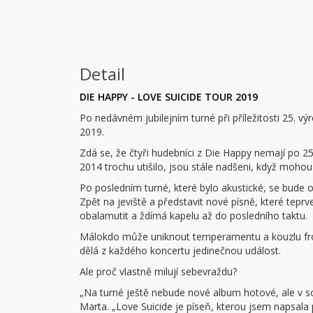
Detail
DIE HAPPY - LOVE SUICIDE TOUR 2019
Po nedávném jubilejním turné při příležitosti 25. vý
2019.
Zdá se, že čtyři hudebníci z Die Happy nemají po 2
2014 trochu utišilo, jsou stále nadšeni, když mohou 
Po posledním turné, které bylo akustické, se bude 
Zpět na jeviště a představit nové písně, které tepr
obalamutit a ždímá kapelu až do posledního taktu.
Málokdo může uniknout temperamentu a kouzlu fro
dělá z každého koncertu jedinečnou událost.
Ale proč vlastně milují sebevraždu?
„Na turné ještě nebude nové album hotové, ale v s
Marta. „Love Suicide je píseň, kterou jsem napsala