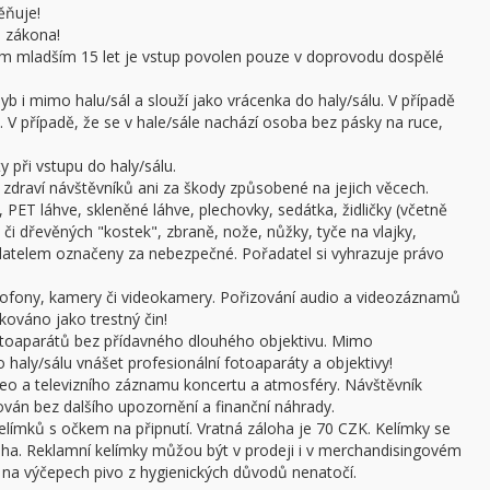
ěňuje!
e zákona!
sobám mladším 15 let je vstup povolen pouze v doprovodu dospělé
b i mimo halu/sál a slouží jako vrácenka do haly/sálu. V případě
 V případě, že se v hale/sále nachází osoba bez pásky na ruce,
 při vstupu do haly/sálu.
draví návštěvníků ani za škody způsobené na jejich věcech.
 PET láhve, skleněné láhve, plechovky, sedátka, židličky (včetně
či dřevěných "kostek", zbraně, nože, nůžky, tyče na vlajky,
adatelem označeny za nebezpečné. Pořadatel si vyhrazuje právo
ofony, kamery či videokamery. Pořizování audio a videozáznamů
kováno jako trestný čin!
otoaparátů bez přídavného dlouhého objektivu. Mimo
haly/sálu vnášet profesionální fotoaparáty a objektivy!
ideo a televizního záznamu koncertu a atmosféry. Návštěvník
án bez dalšího upozornění a finanční náhrady.
límků s očkem na připnutí. Vratná záloha je 70 CZK. Kelímky se
oha. Reklamní kelímky můžou být v prodeji i v merchandisingovém
a výčepech pivo z hygienických důvodů nenatočí.