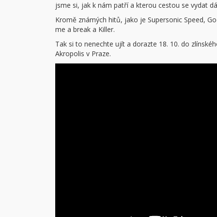
jsme si, jak k nám patří a kterou cestou se vydat dá
Kromě známých hitů, jako je Supersonic Speed, Good
me a break a Killer.
Tak si to nenechte ujít a dorazte 18. 10. do zlínsk
Akropolis v Praze.