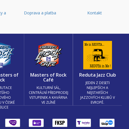
y a
Doprava a platba
Kontakt
d
sters of
Masters of Rock
Reduta Jazz Club
ck
Café
JEDEN Z DESETI
MUTACE
KULTURNÍ SÁL,
NEJLEPŠÍCH A
TŠÍHO
CENTRÁLNÍ PŘEDPRODEJ
NEJSTARŠÍCH
OVÉHO
VSTUPENEK A KAVÁRNA
JAZZOVÝCH KLUBŮ V
U V ČESKÉ
VE ZLÍNĚ
EVROPĚ.
BLICE