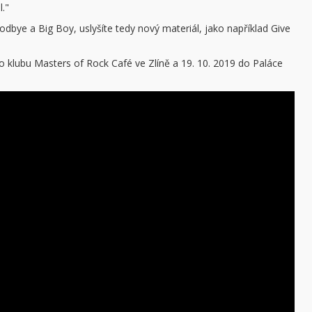
l."
bye a Big Boy, uslyšíte tedy nový materiál, jako například Give
ého klubu Masters of Rock Café ve Zlíně a 19. 10. 2019 do Paláce