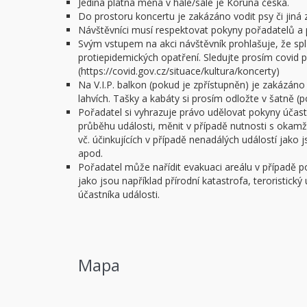
Jediná platná měna v hale/sále je Koruna česká.
Do prostoru koncertu je zakázáno vodit psy či jiná z
Návštěvníci musí respektovat pokyny pořadatelů a 
Svým vstupem na akci návštěvník prohlašuje, že spl
protiepidemických opatření. Sledujte prosím covid po
(https://covid.gov.cz/situace/kultura/koncerty)
Na V.I.P. balkon (pokud je zpřístupněn) je zakázáno
lahvích. Tašky a kabáty si prosím odložte v šatně (
Pořadatel si vyhrazuje právo udělovat pokyny úča
průběhu události, měnit v případě nutnosti s okam
vč. účinkujících v případě nenadálých událostí jako
apod.
Pořadatel může nařídit evakuaci areálu v případě 
jako jsou například přírodní katastrofa, teroristick
účastníka události.
Mapa