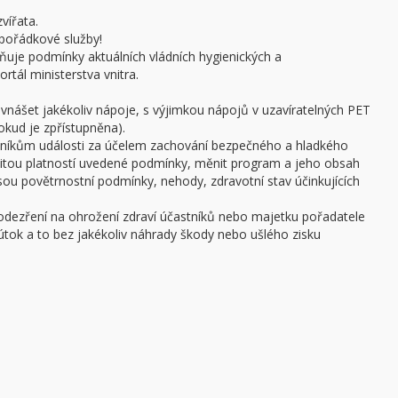
vířata.
pořádkové služby!
ňuje podmínky aktuálních vládních hygienických a
rtál ministerstva vnitra.
 vnášet jakékoliv nápoje, s výjimkou nápojů v uzavíratelných PET
pokud je zpřístupněna).
stníkům události za účelem zachování bezpečného a hladkého
žitou platností uvedené podmínky, měnit program a jeho obsah
 jsou povětrnostní podmínky, nehody, zdravotní stav účinkujících
podezření na ohrožení zdraví účastníků nebo majetku pořadatele
ý útok a to bez jakékoliv náhrady škody nebo ušlého zisku