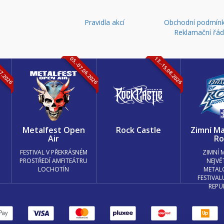
Pravidla akcí
Obchodní podmínk
Reklamační řá
07.2026
05.-07.06.2026
13.-15.08.2026
k
Metalfest Open
Rock Castle
Zimní Ma
Air
Ro
FESTIVAL V PŘEKRÁSNÉM
ZIMNÍ 
PROSTŘEDÍ AMFITEÁTRU
NEJVĚ
LOCHOTÍN
METAL
FESTIVAL
REPU