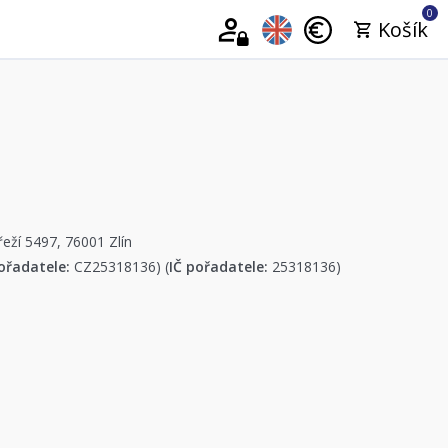
0
Košík
řeží 5497, 76001 Zlín
ořadatele:
CZ25318136) (
IČ pořadatele:
25318136)