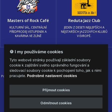
Masters of Rock Café
Reduta Jazz Club
KULTURNÍ SÁL, CENTRÁLNÍ
JEDEN Z DESETI NEJLEPŠÍCH A
PŘEDPRODEJ VSTUPENEK A
NEJSTARŠÍCH JAZZOVÝCH KLUBŮ
KAVÁRNA VE ZLÍNĚ
V EVROPĚ.
🍪 I my používáme cookies
Tyto webové stránky používají základní soubory
cookie k zajištění svého správného fungování a
sledovací soubory cookie k pochopení toho, jak s nimi
pracujete.
Podrobné nastavení cookies
Podmínky užití
🍪 Změnit nastavení cookies.
© PRAGOKONCERT BOHEMIA, a.s.
Přijmout cookies
Web s
k metalu vytvořila creatia.tech s.r.o. a
Viktor Eyermann
Odmítnout cookies