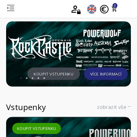
0
Previous
Nex
KOUPIT VSTUPENKU
VÍCE INFORMACÍ
Vstupenky
zobrazit vše
KOUPIT VSTUPENKU