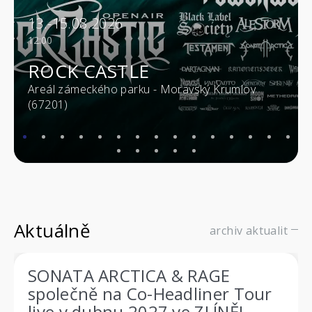
13.-15.08.2026
12:00
ROCK CASTLE
Areál zámeckého parku - Moravský Krumlov
(67201)
Aktuálně
archiv aktualit
SONATA ARCTICA & RAGE
společně na Co-Headliner Tour
live v dubnu 2027 ve ZLÍNĚ!