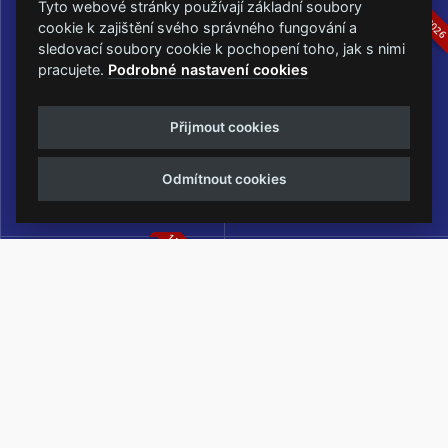
16.-19.07.2026
05.-07.06.202
Tyto webové stránky používají základní soubory
cookie k zajištění svého správného fungování a
sledovací soubory cookie k pochopení toho, jak s nimi
pracujete.
Podrobné nastavení cookies
Masters of Rock
Metalfest Open Air
Přijmout cookies
NEJVĚTŠÍ ROCKMETALOVÁ
FESTIVAL V PŘEKRÁSNÉM
UDÁLOST V ČESKÉ REPUBLICE
PROSTŘEDÍ AMFITEÁTRU
Odmítnout cookies
LOCHOTÍN
13.-15.08.2026
Rock Castle
Zimní Masters of Rock
ZIMNÍ MUTACE NEJVĚTŠÍHO
METALOVÉHO FESTIVALU V ČESKÉ
REPUBLICE