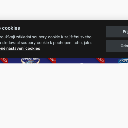
Pravidla akcí
Obchodní podmínk
e cookies
Př
Reklamační řá
užívají základní soubory cookie k zajištění svého
 sledovací soubory cookie k pochopení toho, jak s
Odm
07.2026
05.-07.06.2026
13.-15.08.2026
né nastavení cookies
k
Metalfest Open
Rock Castle
Zimní Ma
Air
Ro
FESTIVAL V PŘEKRÁSNÉM
ZIMNÍ 
PROSTŘEDÍ AMFITEÁTRU
NEJVĚ
LOCHOTÍN
METAL
FESTIVAL
REPU