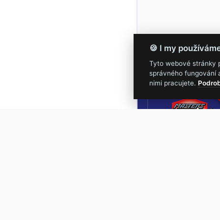
🍪 I my používám
Tyto webové stránky po
správného fungování a
16.-19.
nimi pracujete.
Podrob
Masters of Roc
NEJVĚTŠÍ
ROCKMETALOVÁ
UDÁLOST V ČESKÉ
REPUBLICE