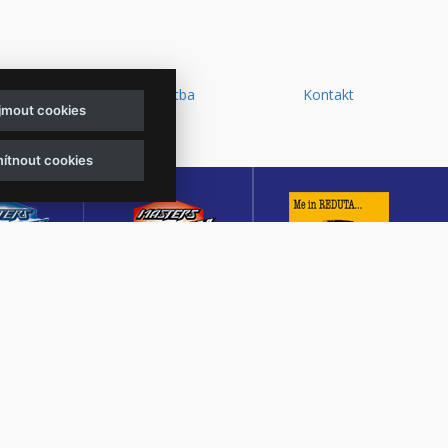
y a
Doprava a platba
Kontakt
ijmout cookies
d
ítnout cookies
sters of
Masters of Rock
Reduta Jazz Club
ck
Café
JEDEN Z DESETI
MUTACE
KULTURNÍ SÁL,
NEJLEPŠÍCH A
TŠÍHO
CENTRÁLNÍ PŘEDPRODEJ
NEJSTARŠÍCH
OVÉHO
VSTUPENEK A KAVÁRNA
JAZZOVÝCH KLUBŮ V
U V ČESKÉ
VE ZLÍNĚ
EVROPĚ.
BLICE