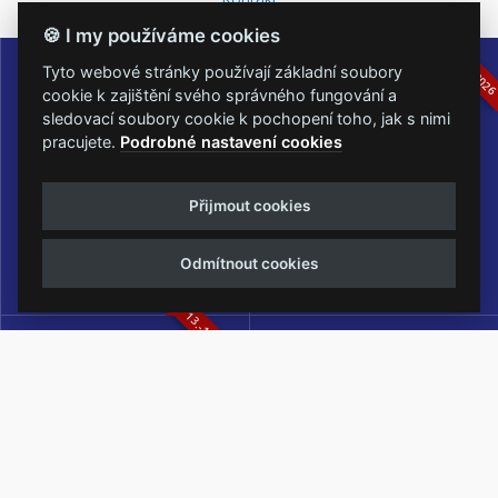
🍪 I my používáme cookies
16.-19.07.2026
05.-07.06.202
Tyto webové stránky používají základní soubory
cookie k zajištění svého správného fungování a
sledovací soubory cookie k pochopení toho, jak s nimi
pracujete.
Podrobné nastavení cookies
Masters of Rock
Metalfest Open Air
Přijmout cookies
NEJVĚTŠÍ ROCKMETALOVÁ
FESTIVAL V PŘEKRÁSNÉM
UDÁLOST V ČESKÉ REPUBLICE
PROSTŘEDÍ AMFITEÁTRU
Odmítnout cookies
LOCHOTÍN
13.-15.08.2026
Rock Castle
Zimní Masters of Rock