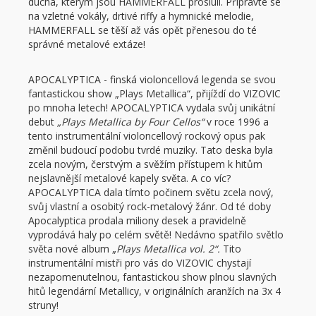
ducha, kterým jsou HAMMERFALL proslulí. Připravte se
na vzletné vokály, drtivé riffy a hymnické melodie,
HAMMERFALL se těší až vás opět přenesou do té
správné metalové extáze!
APOCALYPTICA - finská violoncellová legenda se svou
fantastickou show „Plays Metallica“, přijíždí do VIZOVIC
po mnoha letech! APOCALYPTICA vydala svůj unikátní
debut
„Plays Metallica by Four Cellos“
v roce 1996 a
tento instrumentální violoncellový rockový opus pak
změnil budoucí podobu tvrdé muziky. Tato deska byla
zcela novým, čerstvým a svěžím přístupem k hitům
nejslavnější metalové kapely světa. A co víc?
APOCALYPTICA dala tímto počinem světu zcela nový,
svůj vlastní a osobitý rock-metalový žánr. Od té doby
Apocalyptica prodala miliony desek a pravidelně
vyprodává haly po celém světě! Nedávno spatřilo světlo
světa nové album „
Plays Metallica vol. 2“.
Tito
instrumentální mistři pro vás do VIZOVIC chystají
nezapomenutelnou, fantastickou show plnou slavných
hitů legendární Metallicy, v originálních aranžích na 3x 4
struny!