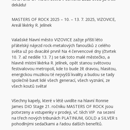
dekádu!
MASTERS OF ROCK 2025 – 10. – 13. 7. 2025, VIZOVICE,
Areál likérky R. Jelínek
Valašské hlavní město VIZOVICE zažije příští léto
přátelský nájezd rock-metalových fanoušků z celého
světa už po dvacáté první! Na 4 červencové dny (čtvrtek
10. 7. až neděle 13. 7.) se tak toto malé městečko, a
hlavně místní likérka R. Jelínek, opět stanou světovou
festivalovou metropolí, kde to bude žít dravou, hlasitou,
energickou muzikou té nejvyšší kvality a budou se tady
společně bavit lidé všech generací, všech vyznání, ze
všech koutů světa!
Všechny kapely, které v létě uvidíte na hlavní Ronnie
James DIO Stage 21. ročníku MASTERS OF ROCK jsou
potvrzeny a vstupenky v prodeji, vč. těch VIP na sezení
na třech nových tribunách PLATINUM, GOLD a SILVER s
pohodlnými sedačkami a řadou dalších benefitů.