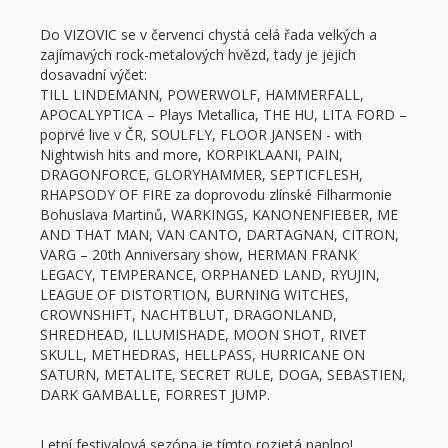
Do VIZOVIC se v červenci chystá celá řada velkých a
zajímavých rock-metalových hvězd, tady je jejich
dosavadní výčet:
TILL LINDEMANN, POWERWOLF, HAMMERFALL,
APOCALYPTICA – Plays Metallica, THE HU, LITA FORD –
poprvé live v ČR, SOULFLY, FLOOR JANSEN - with
Nightwish hits and more, KORPIKLAANI, PAIN,
DRAGONFORCE, GLORYHAMMER, SEPTICFLESH,
RHAPSODY OF FIRE za doprovodu zlínské Filharmonie
Bohuslava Martinů, WARKINGS, KANONENFIEBER, ME
AND THAT MAN, VAN CANTO, DARTAGNAN, CITRON,
VARG – 20th Anniversary show, HERMAN FRANK
LEGACY, TEMPERANCE, ORPHANED LAND, RYUJIN,
LEAGUE OF DISTORTION, BURNING WITCHES,
CROWNSHIFT, NACHTBLUT, DRAGONLAND,
SHREDHEAD, ILLUMISHADE, MOON SHOT, RIVET
SKULL, METHEDRAS, HELLPASS, HURRICANE ON
SATURN, METALITE, SECRET RULE, DOGA, SEBASTIEN,
DARK GAMBALLE, FORREST JUMP.
Letní festivalová sezóna je tímto rozjetá naplno!