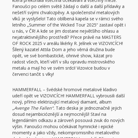
která překonala všechna očekávání a všechny meze.
Fanoušci po celém světě žádají o další a další přídavky a
nešetří svými chvalozpěvy. A společenství metalových
vlků je vyslyšelo! Tato oblíbená kapela se v rámci svého
letního „Summer of the Wicked Tour 2025“ zastaví opět i
u nás, v ČR! A kde se jim dostane největšího ohlasu a
nejatraktivnějšího prostředí? Přece právě na MASTERS
OF ROCK 2025 v areálu likérky R. Jelínek ve VIZOVICÍCH!
Šílený kazatel Attila Dorn a jeho věrná družina bude
opět, ve své bombastické, ohnivé show, kázat pro
radost všech, kteří věří v sílu opravdu mistrovského
metalu a mají ho ve svém srdci! Vizovice budou v
červenci tančit s vlky!
HAMMERFALL – švédské hromové metalové kladivo
udeří opět ve VIZOVICÍCH! HAMMERFALL vybrousili další
nový, přímo elektrizující metalový diamant, album
„Avenge The Fallen“.
Tato deska je jednoznačně jejich
dosud nejambicióznější a nejmocnější! Staví na
legendárním odkazu a zároveň posouvá zvuk do nových
výšin. Fanoušci mohou očekávat hymnické i epické
momenty a jako vždy, nekompromisního metalového