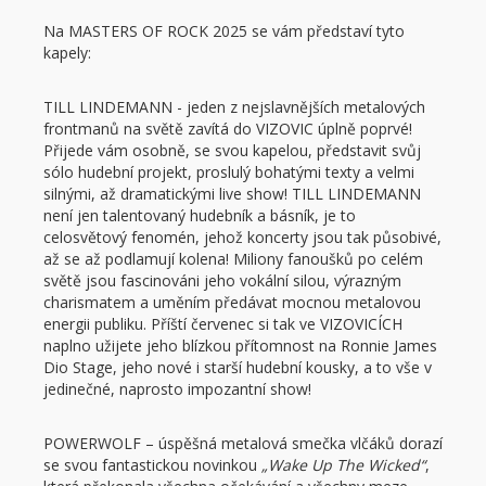
Na MASTERS OF ROCK 2025 se vám představí tyto
kapely:
TILL LINDEMANN - jeden z nejslavnějších metalových
frontmanů na světě zavítá do VIZOVIC úplně poprvé!
Přijede vám osobně, se svou kapelou, představit svůj
sólo hudební projekt, proslulý bohatými texty a velmi
silnými, až dramatickými live show! TILL LINDEMANN
není jen talentovaný hudebník a básník, je to
celosvětový fenomén, jehož koncerty jsou tak působivé,
až se až podlamují kolena! Miliony fanoušků po celém
světě jsou fascinováni jeho vokální silou, výrazným
charismatem a uměním předávat mocnou metalovou
energii publiku. Příští červenec si tak ve VIZOVICÍCH
naplno užijete jeho blízkou přítomnost na Ronnie James
Dio Stage, jeho nové i starší hudební kousky, a to vše v
jedinečné, naprosto impozantní show!
POWERWOLF – úspěšná metalová smečka vlčáků dorazí
se svou fantastickou novinkou
„Wake Up The Wicked“
,