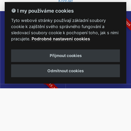
Kontakt
🍪 I my používáme cookies
16.-19.07.2026
05.-07.06.202
Tyto webové stránky používají základní soubory
cookie k zajištění svého správného fungování a
sledovací soubory cookie k pochopení toho, jak s nimi
pracujete.
Podrobné nastavení cookies
Masters of Rock
Metalfest Open Air
Přijmout cookies
NEJVĚTŠÍ ROCKMETALOVÁ
FESTIVAL V PŘEKRÁSNÉM
UDÁLOST V ČESKÉ REPUBLICE
PROSTŘEDÍ AMFITEÁTRU
LOCHOTÍN
Odmítnout cookies
13.-15.08.2026
Rock Castle
Zimní Masters of Rock