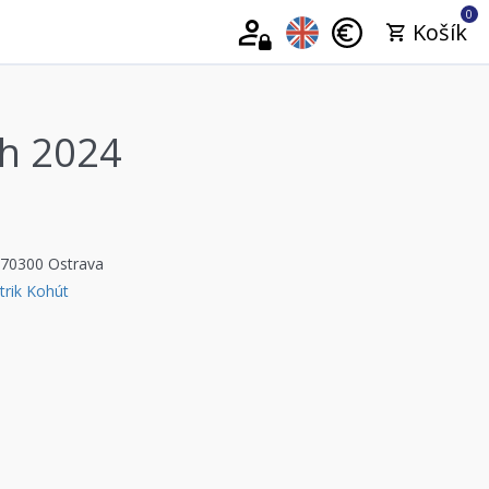
0
Košík
ch 2024
 70300 Ostrava
trik Kohút