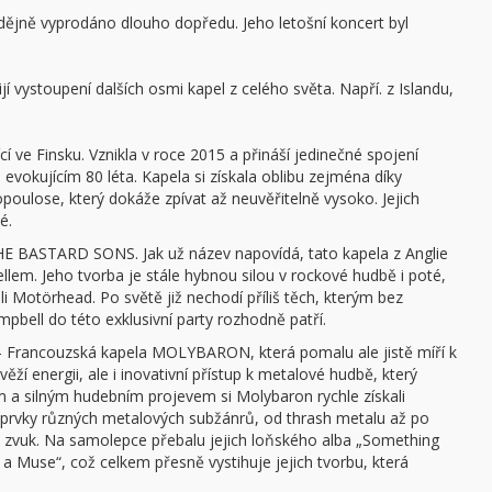
dějně vyprodáno dlouho dopředu. Jeho letošní koncert byl
í vystoupení dalších osmi kapel z celého světa. Napří. z Islandu,
 ve Finsku. Vznikla v roce 2015 a přináší jedinečné spojení
vokujícím 80 léta. Kapela si získala oblibu zejména díky
ulose, který dokáže zpívat až neuvěřitelně vysoko. Jejich
é.
BASTARD SONS. Jak už název napovídá, tato kapela z Anglie
em. Jeho tvorba je stále hybnou silou v rockové hudbě i poté,
Motörhead. Po světě již nechodí příliš těch, kterým bez
bell do této exklusivní party rozhodně patří.
 - Francouzská kapela MOLYBARON, která pomalu ale jistě míří k
í energii, ale i inovativní přístup k metalové hudbě, který
em a silným hudebním projevem si Molybaron rychle získali
 prvky různých metalových subžánrů, od thrash metalu až po
ý zvuk. Na samolepce přebalu jejich loňského alba „Something
 a Muse“, což celkem přesně vystihuje jejich tvorbu, která