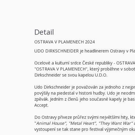
Detail
OSTRAVA V PLAMENECH 2024
UDO DIRKSCHNEIDER je headlinerem Ostravy v Plam
Ocelové a kulturní srdce České republiky - OSTRAVA 
"OSTRAVA V PLAMENECH", který proběhne v sobotu 
Dirkschneider se svou kapelou U.D.O.
Udo Dirkschneider je považován za jednoho z nejpro
povýšily na piedestal v historii hudby. Udo je neod
zpěvák. Jedním z členů jeho současné kapely je bask
Accept.
Do Ostravy přiveze průřez svými největšími hity, k
"
Animal House", "Metal Heart", "They Want War"
a
vystoupení se tak stane pro festival výjimečným o