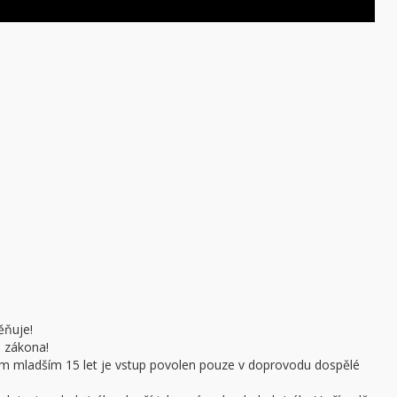
ěňuje!
e zákona!
sobám mladším 15 let je vstup povolen pouze v doprovodu dospělé