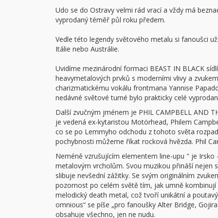
Udo se do Ostravy velmi rád vrací a vždy má bezna
vyprodaný téměř půl roku předem.
Vedle této legendy světového metalu si fanoušci užij
Itálie nebo Austrálie.
Uvidíme mezinárodní formaci BEAST IN BLACK sídlící
heavymetalových prvků s moderními vlivy a zvukem e
charizmatickému vokálu frontmana Yannise Papadopo
nedávné světové turné bylo prakticky celé vyprodan
Další zvučným jménem je PHIL CAMPBELL AND THE 
je vedená ex-kytaristou Motörhead, Philem Campbell
co se po Lemmyho odchodu z tohoto světa rozpadli 
pochybnosti můžeme říkat rocková hvězda. Phil Camp
Neméně vzrušujícím elementem line-upu " je Irsko
metalovým vrcholům. Svou muzikou přináší nejen svěž
slibuje nevšední zážitky. Se svým originálním zvuk
pozornost po celém světě tím, jak umně kombinují
melodický death metal, což tvoří unikátní a poutav
omnious“ se píše „pro fanoušky Alter Bridge, Gojira
obsahuje všechno, jen ne nudu.