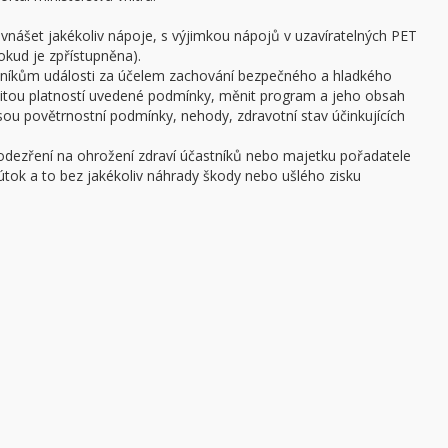
 vnášet jakékoliv nápoje, s výjimkou nápojů v uzavíratelných PET
pokud je zpřístupněna).
stníkům události za účelem zachování bezpečného a hladkého
žitou platností uvedené podmínky, měnit program a jeho obsah
 jsou povětrnostní podmínky, nehody, zdravotní stav účinkujících
podezření na ohrožení zdraví účastníků nebo majetku pořadatele
ý útok a to bez jakékoliv náhrady škody nebo ušlého zisku