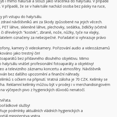
b i mimo halu/sál a slouží jako vrácenka do haly/sálu. V případě
 V případě, že se v hale/sále nachází osoba bez pásky na ruce,
 při vstupu do haly/sálu.
draví návštěvníků ani za škody způsobené na jejich věcech.
 PET láhve, skleněné láhve, plechovky, sedátka, židličky (včetně
či dřevěných "kostek", zbraně, nože, nůžky, tyče na vlajky,
adatelem označeny za nebezpečné. Pořadatel si vyhrazuje právo
ofony, kamery či videokamery. Pořizování audio a videozáznamů
kováno jako trestný čin!
otoaparátů bez přídavného dlouhého objektivu. Mimo
haly/sálu vnášet profesionální fotoaparáty a objektivy!
ideo a televizního záznamu koncertu a atmosféry. Návštěvník
án bez dalšího upozornění a finanční náhrady.
límků s očkem na připnutí. Vratná záloha je 70 CZK. Kelímky se
oha. Reklamní kelímky můžou být v prodeji i v merchandisingovém
a výčepech pivo z hygienických důvodů nenatočí.
vířata.
pořádkové služby!
ňuje podmínky aktuálních vládních hygienických a
rtál ministerstva vnitra.