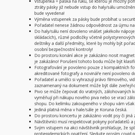
Vstupenka = páska na ruku, se kterou je možný pohy
ztráty pásky již nebude vstup do haly/sálu umožněn.
bude vyvedena!
Výměna vstupenek za pásky bude probíhat u security
Pořadatel nenese žádnou odpovědnost za újmu na z
Do haly/sálu není dovoleno vnášet jakékoliv nápoje,
skládacích), různé podložky včetně polystyrenových 
deštníky a další předměty, které by mohly být poř
osobní bezpečnostní kontroly!
Do prostoru konání akce je zakázáno nosit magnet
je zakázáno! Porušení tohoto bodu může být klasifi
Fotografování je povoleno pouze z kompaktních f
akreditované fotografy a novináře není povoleno do 
Pořadatel a umělci si vyhrazují právo filmového, v
zaznamenaný na dokument může být dále zveřejňov
Pivo se může čepovat do vratných, zálohovaných ke
vyměňují při nákupu nového piva nebo se vrací zál
shopu. Do kelímku zakoupeného v shopu vám však n
Jediná platná měna v hale/sále je Koruna česká.
Do prostoru koncertu je zakázáno vodit psy či jiná z
Návštěvníci musí respektovat pokyny pořadatelů a 
Svým vstupem na akci návštěvník prohlašuje, že spl
protiepidemických opatření. Sledujte prosím covid po