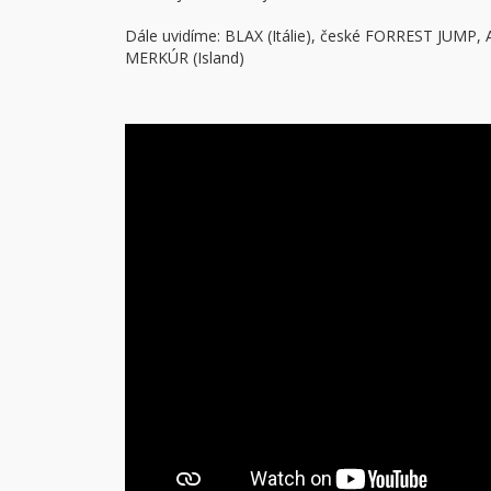
Dále uvidíme: BLAX (Itálie), české FORREST JUMP
MERKÚR (Island)