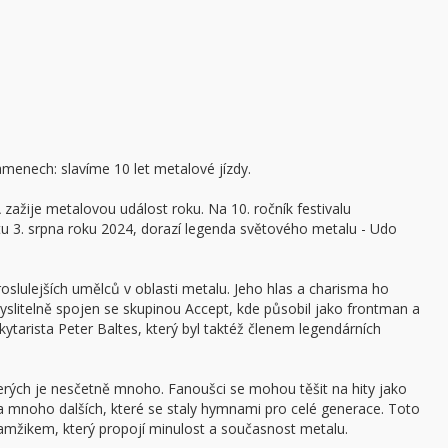
enech: slavíme 10 let metalové jízdy.
zažije metalovou událost roku. Na 10. ročník festivalu
3. srpna roku 2024, dorazí legenda světového metalu - Udo
slulejších umělců v oblasti metalu. Jeho hlas a charisma ho
myslitelně spojen se skupinou Accept, kde působil jako frontman a
ytarista Peter Baltes, který byl taktéž členem legendárních
terých je nesčetně mnoho. Fanoušci se mohou těšit na hity jako
 mnoho dalších, které se staly hymnami pro celé generace. Toto
kamžikem, který propojí minulost a současnost metalu.