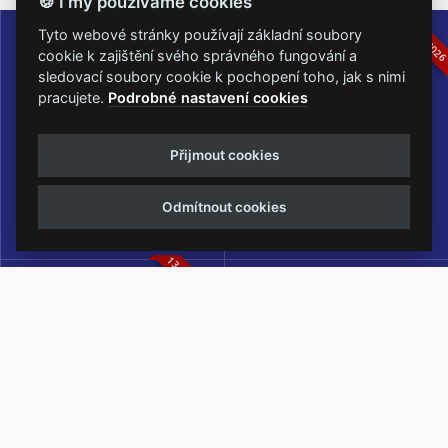
🍪 I my používáme cookies
16.-19.07.2026
05.-07.06.202
Tyto webové stránky používají základní soubory
cookie k zajištění svého správného fungování a
sledovací soubory cookie k pochopení toho, jak s nimi
pracujete.
Podrobné nastavení cookies
Masters of Rock
Metalfest Open Air
Přijmout cookies
NEJVĚTŠÍ ROCKMETALOVÁ
FESTIVAL V PŘEKRÁSNÉM
UDÁLOST V ČESKÉ REPUBLICE
PROSTŘEDÍ AMFITEÁTRU
Odmítnout cookies
LOCHOTÍN
13.-15.08.2026
Rock Castle
Zimní Masters of Rock
ZIMNÍ MUTACE NEJVĚTŠÍHO
METALOVÉHO FESTIVALU V ČESKÉ