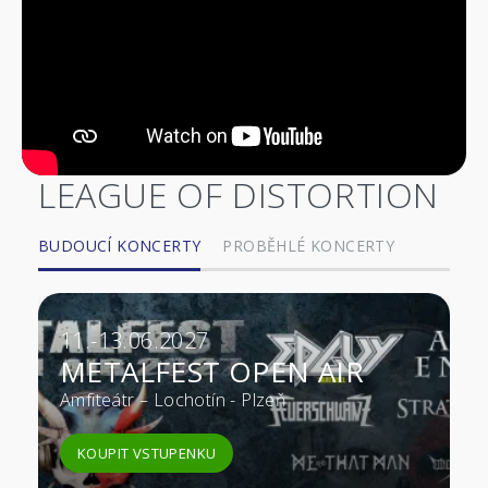
LEAGUE OF DISTORTION
BUDOUCÍ KONCERTY
PROBĚHLÉ KONCERTY
11.-13.06.2027
METALFEST OPEN AIR
Amfiteátr – Lochotín - Plzeň
KOUPIT VSTUPENKU