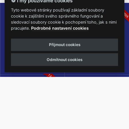
🍪 I my používáme cookies
16.-19.07.2026
05.-07.06.202
Tyto webové stránky používají základní soubory
cookie k zajištění svého správného fungování a
sledovací soubory cookie k pochopení toho, jak s nimi
pracujete.
Podrobné nastavení cookies
Masters of Rock
Metalfest Open Air
Přijmout cookies
NEJVĚTŠÍ ROCKMETALOVÁ
FESTIVAL V PŘEKRÁSNÉM
UDÁLOST V ČESKÉ REPUBLICE
PROSTŘEDÍ AMFITEÁTRU
Odmítnout cookies
LOCHOTÍN
13.-15.08.2026
Rock Castle
Zimní Masters of Rock
ZIMNÍ MUTACE NEJVĚTŠÍHO
METALOVÉHO FESTIVALU V ČESKÉ