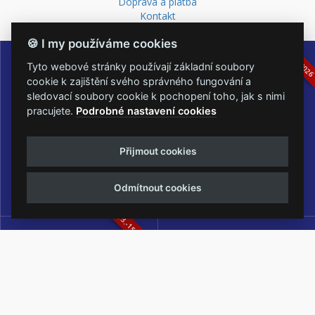
Doprava a platba
Kontakt
16.-19.07.2026
05.-07.06.202
🍪 I my používáme cookies
Tyto webové stránky používají základní soubory
cookie k zajištění svého správného fungování a
sledovací soubory cookie k pochopení toho, jak s nimi
pracujete.
Podrobné nastavení cookies
Masters of Rock
Metalfest Open Air
Přijmout cookies
NEJVĚTŠÍ ROCKMETALOVÁ
FESTIVAL V PŘEKRÁSNÉM
UDÁLOST V ČESKÉ REPUBLICE
PROSTŘEDÍ AMFITEÁTRU
LOCHOTÍN
Odmítnout cookies
13.-15.08.2026