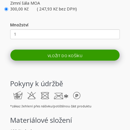
Zimní šála MOA
300,00 Kč ( 247,93 Kč bez DPH)
Množství
VLOŽIT DO KOŠÍKU
Pokyny k údržbě
c
H
U
C*
L
*zákaz žehlení přes nášivku/potištěnou část produktu
Materiálové složení