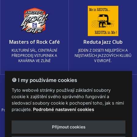
Masters of Rock Café
Reduta Jazz Club
KULTURNÍ SÁL, CENTRÁLNÍ
JEDEN Z DESETI NEJLEPŠÍCH A
PŘEDPRODEJ VSTUPENEK A
NEJSTARŠÍCH JAZZOVÝCH KLUBŮ
KAVÁRNA VE ZLÍNĚ
V EVROPĚ.
🍪 I my používáme cookies
Tyto webové stránky používají základní soubory
cookie k zajištění svého správného fungování a
sledovací soubory cookie k pochopení toho, jak s nimi
pracujete.
Podrobné nastavení cookies
Podmínky užití
🍪 Změnit nastavení cookies.
© PRAGOKONCERT BOHEMIA, a.s.
Přijmout cookies
Web s
k metalu vytvořila creatia.tech s.r.o. a