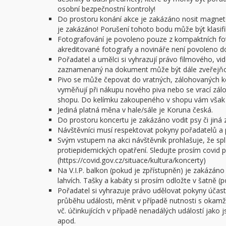
osobní bezpečnostní kontroly!
Do prostoru konání akce je zakázáno nosit magnet
je zakázáno! Porušení tohoto bodu může být klasifi
Fotografování je povoleno pouze z kompaktních f
akreditované fotografy a novináře není povoleno do 
Pořadatel a umělci si vyhrazují právo filmového, v
zaznamenaný na dokument může být dále zveřejňov
Pivo se může čepovat do vratných, zálohovaných ke
vyměňují při nákupu nového piva nebo se vrací zál
shopu. Do kelímku zakoupeného v shopu vám však n
Jediná platná měna v hale/sále je Koruna česká.
Do prostoru koncertu je zakázáno vodit psy či jiná z
Návštěvníci musí respektovat pokyny pořadatelů a 
Svým vstupem na akci návštěvník prohlašuje, že spl
protiepidemických opatření. Sledujte prosím covid po
(https://covid.gov.cz/situace/kultura/koncerty)
Na V.I.P. balkon (pokud je zpřístupněn) je zakázáno
lahvích. Tašky a kabáty si prosím odložte v šatně (
Pořadatel si vyhrazuje právo udělovat pokyny úča
průběhu události, měnit v případě nutnosti s okam
vč. účinkujících v případě nenadálých událostí jako
apod.