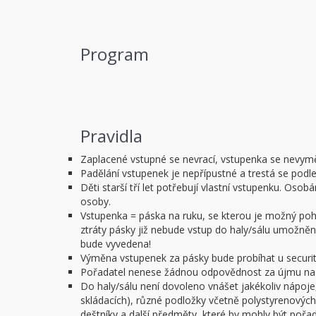
Program
Pravidla
Zaplacené vstupné se nevrací, vstupenka se nevym
Padělání vstupenek je nepřípustné a trestá se podl
Děti starší tří let potřebují vlastní vstupenku. O
osoby.
Vstupenka = páska na ruku, se kterou je možný pohy
ztráty pásky již nebude vstup do haly/sálu umožněn.
bude vyvedena!
Výměna vstupenek za pásky bude probíhat u security
Pořadatel nenese žádnou odpovědnost za újmu na z
Do haly/sálu není dovoleno vnášet jakékoliv nápoje,
skládacích), různé podložky včetně polystyrenových 
deštníky a další předměty, které by mohly být poř