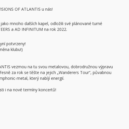
VISIONS OF ATLANTIS u nás!
ako mnoho dalších kapel, odložili své plánované turné
TEERS a AD INFINITUM na rok 2022.
yní potvrzeny!
měna klubu!)
LANTIS vezmou na tu svou metalovou, dobrodružnou výpravu
řesně za rok se těšte na jejich „Wanderers Tour“, půvabnou
phonic-metal, který nabíjí energií.
ti i na nové termíny koncertů!