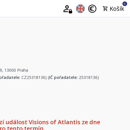
0
Košík
9, 13000 Praha
ořadatele:
CZ25318136) (
IČ pořadatele:
25318136)
 událost Visions of Atlantis ze dne
pro tento termín.