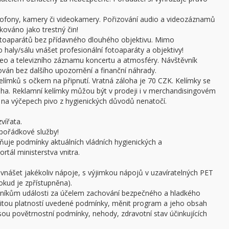
ofony, kamery či videokamery. Pořizování audio a videozáznamů
kováno jako trestný čin!
otoaparátů bez přídavného dlouhého objektivu. Mimo
haly/sálu vnášet profesionální fotoaparáty a objektivy!
ideo a televizního záznamu koncertu a atmosféry. Návštěvník
án bez dalšího upozornění a finanční náhrady.
límků s očkem na připnutí. Vratná záloha je 70 CZK. Kelímky se
oha. Reklamní kelímky můžou být v prodeji i v merchandisingovém
a výčepech pivo z hygienických důvodů nenatočí.
vířata.
pořádkové služby!
ňuje podmínky aktuálních vládních hygienických a
rtál ministerstva vnitra.
 vnášet jakékoliv nápoje, s výjimkou nápojů v uzavíratelných PET
pokud je zpřístupněna).
stníkům události za účelem zachování bezpečného a hladkého
žitou platností uvedené podmínky, měnit program a jeho obsah
 jsou povětrnostní podmínky, nehody, zdravotní stav účinkujících