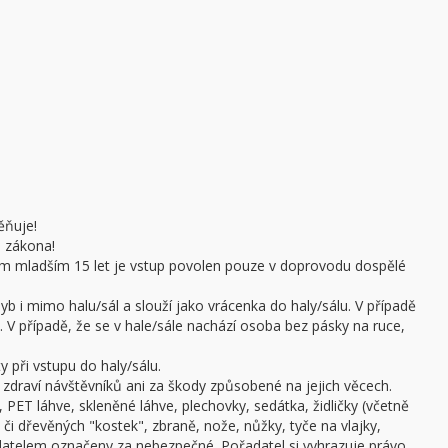
ěňuje!
e zákona!
sobám mladším 15 let je vstup povolen pouze v doprovodu dospělé
b i mimo halu/sál a slouží jako vrácenka do haly/sálu. V případě
 V případě, že se v hale/sále nachází osoba bez pásky na ruce,
 při vstupu do haly/sálu.
draví návštěvníků ani za škody způsobené na jejich věcech.
 PET láhve, skleněné láhve, plechovky, sedátka, židličky (včetně
či dřevěných "kostek", zbraně, nože, nůžky, tyče na vlajky,
adatelem označeny za nebezpečné. Pořadatel si vyhrazuje právo