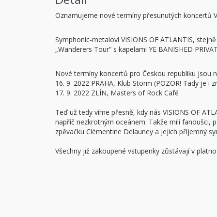
Oznamujeme nové termíny přesunutých koncertů 
Symphonic-metaloví VISIONS OF ATLANTIS, stejně j
„Wanderers Tour“ s kapelami YE BANISHED PRIVA
Nové termíny koncertů pro Českou republiku jsou n
16. 9. 2022 PRAHA, Klub Storm (POZOR! Tady je i z
17. 9. 2022 ZLÍN, Masters of Rock Café
Teď už tedy víme přesně, kdy nás VISIONS OF AT
napříč nezkrotným oceánem. Takže milí fanoušci, p
zpěvačku Clémentine Delauney a jejich příjemný sym
Všechny již zakoupené vstupenky zůstávají v platnos