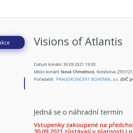
Visions of Atlantis
akce
Datum konání: 30.09.2021 19:00
Místo konání:
Nová Chmelnice
, Koněvova 2597/21
Pořadatel:
PRAGOKONCERT BOHEMIA, a.s.
(
DIČ p
Jedná se o náhradní termín
Vstupenky zakoupené na předchozí
30.09.2021 zůstávají v platnosti i 