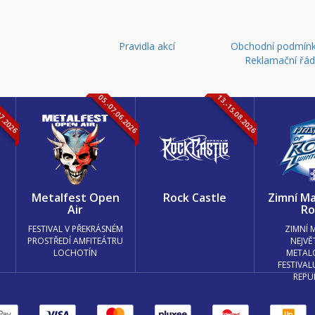
Pravidla akcí
Obchodní podmínk
Reklamační řá
07.2026
05.-07.06.2026
13.-15.08.2026
k
Metalfest Open
Rock Castle
Zimní Ma
Air
Ro
FESTIVAL V PŘEKRÁSNÉM
ZIMNÍ 
PROSTŘEDÍ AMFITEÁTRU
NEJVĚ
LOCHOTÍN
METAL
FESTIVAL
REPU