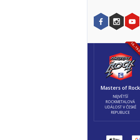
16.-19.
Masters of Roc
NEJVĚTŠÍ
ROCKMETALOVÁ
UDÁLOST V ČESKÉ
REPUBLICE