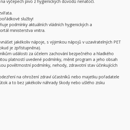
a výčepech pivo z hygienických důvodů nenatočí.
vířata.
pořádkové služby!
ňuje podmínky aktuálních vládních hygienických a
rtál ministerstva vnitra.
 vnášet jakékoliv nápoje, s výjimkou nápojů v uzavíratelných PET
pokud je zpřístupněna).
stníkům události za účelem zachování bezpečného a hladkého
žitou platností uvedené podmínky, měnit program a jeho obsah
 jsou povětrnostní podmínky, nehody, zdravotní stav účinkujících
podezření na ohrožení zdraví účastníků nebo majetku pořadatele
ý útok a to bez jakékoliv náhrady škody nebo ušlého zisku