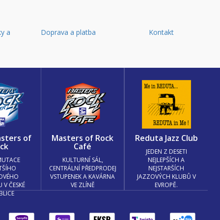
y a
Doprava a platba
Kontakt
d
sters of
Masters of Rock
Reduta Jazz Club
ck
Café
JEDEN Z DESETI
MUTACE
KULTURNÍ SÁL,
NEJLEPŠÍCH A
TŠÍHO
CENTRÁLNÍ PŘEDPRODEJ
NEJSTARŠÍCH
OVÉHO
VSTUPENEK A KAVÁRNA
JAZZOVÝCH KLUBŮ V
U V ČESKÉ
VE ZLÍNĚ
EVROPĚ.
BLICE