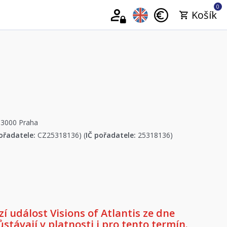
0
Košík
13000 Praha
ořadatele:
CZ25318136) (
IČ pořadatele:
25318136)
 událost Visions of Atlantis ze dne
zůstávají v platnosti i pro tento termín.