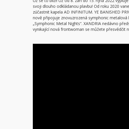
Už se to blíží! Už od 8. září do 15. října 2022 vy
svoji dlouho odkládanou plavbu! Od roku 2020 vane
zúčastnit kapela AD INFINITUM. YE BANISHED PRIVA
nově připojuje znovuzrozená symphonic metalová 
„Symphonic Metal Nights“. XANDRIA nedávno předst
vynikající nová frontwoman se můžete přesvědčit 