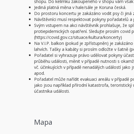
shopu. Do kelímku zakoupeného v shopu vám však n
Jediná platná měna v hale/sále je Koruna česká.
Do prostoru koncertu je zakázáno vodit psy či jiná z
Návštěvníci musí respektovat pokyny pořadatelů a 
Svým vstupem na akci návštěvník prohlašuje, že spl
protiepidemických opatření. Sledujte prosím covid po
(https://covid.gov.cz/situace/kultura/koncerty)
Na V.I.P. balkon (pokud je zpřístupněn) je zakázáno
lahvích. Tašky a kabáty si prosím odložte v šatně (
Pořadatel si vyhrazuje právo udělovat pokyny úča
průběhu události, měnit v případě nutnosti s okam
vč. účinkujících v případě nenadálých událostí jako
apod.
Pořadatel může nařídit evakuaci areálu v případě 
jako jsou například přírodní katastrofa, teroristick
účastníka události.
Mapa