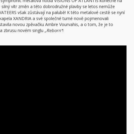
pluje symphonic metalová flotila VISIONS OF ATLANTIS konečně na
 silný vítr změn a této dobrodružné plavby se letos nemůže
TEERS však zůstávají na palubě! K této metalové cestě se nyní
kapela XANDRIA a své společné turné nově pojmenovali
avila novou zpěvačku Ambre Vourvahis, a o tom, že je to
na zbrusu novém singlu
„Reborn“
!