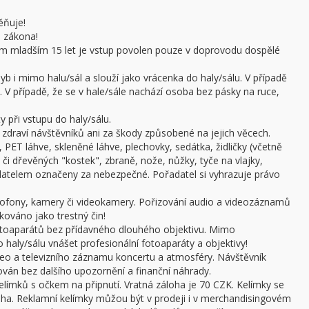
ěňuje!
e zákona!
sobám mladším 15 let je vstup povolen pouze v doprovodu dospělé
b i mimo halu/sál a slouží jako vrácenka do haly/sálu. V případě
 V případě, že se v hale/sále nachází osoba bez pásky na ruce,
 při vstupu do haly/sálu.
draví návštěvníků ani za škody způsobené na jejich věcech.
 PET láhve, skleněné láhve, plechovky, sedátka, židličky (včetně
či dřevěných "kostek", zbraně, nože, nůžky, tyče na vlajky,
adatelem označeny za nebezpečné. Pořadatel si vyhrazuje právo
ofony, kamery či videokamery. Pořizování audio a videozáznamů
kováno jako trestný čin!
otoaparátů bez přídavného dlouhého objektivu. Mimo
haly/sálu vnášet profesionální fotoaparáty a objektivy!
ideo a televizního záznamu koncertu a atmosféry. Návštěvník
án bez dalšího upozornění a finanční náhrady.
límků s očkem na připnutí. Vratná záloha je 70 CZK. Kelímky se
oha. Reklamní kelímky můžou být v prodeji i v merchandisingovém