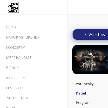
ÚVOD
< Všechny 
NÁKUP VSTUPENEK
KONCERTY
MERCHANDISE
E-SHOP
AKTUALITY
Vstupenky
FESTIVALY
Detail
ZASTUPUJEME
Program