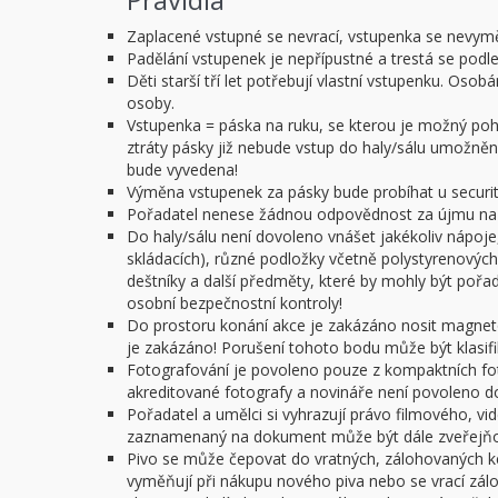
Zaplacené vstupné se nevrací, vstupenka se nevym
Padělání vstupenek je nepřípustné a trestá se podl
Děti starší tří let potřebují vlastní vstupenku. O
osoby.
Vstupenka = páska na ruku, se kterou je možný pohy
ztráty pásky již nebude vstup do haly/sálu umožněn.
bude vyvedena!
Výměna vstupenek za pásky bude probíhat u security
Pořadatel nenese žádnou odpovědnost za újmu na z
Do haly/sálu není dovoleno vnášet jakékoliv nápoje,
skládacích), různé podložky včetně polystyrenových 
deštníky a další předměty, které by mohly být poř
osobní bezpečnostní kontroly!
Do prostoru konání akce je zakázáno nosit magnet
je zakázáno! Porušení tohoto bodu může být klasifi
Fotografování je povoleno pouze z kompaktních f
akreditované fotografy a novináře není povoleno do 
Pořadatel a umělci si vyhrazují právo filmového, v
zaznamenaný na dokument může být dále zveřejňov
Pivo se může čepovat do vratných, zálohovaných ke
vyměňují při nákupu nového piva nebo se vrací zál