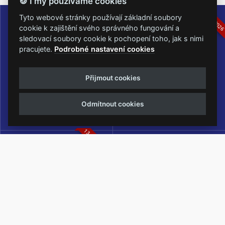
🍪 I my používáme cookies
16.-19.07.2026
05.-07.06.202
Tyto webové stránky používají základní soubory
cookie k zajištění svého správného fungování a
sledovací soubory cookie k pochopení toho, jak s nimi
pracujete.
Podrobné nastavení cookies
Masters of Rock
Metalfest Open Air
Přijmout cookies
NEJVĚTŠÍ ROCKMETALOVÁ
FESTIVAL V PŘEKRÁSNÉM
UDÁLOST V ČESKÉ REPUBLICE
PROSTŘEDÍ AMFITEÁTRU
Odmítnout cookies
LOCHOTÍN
13.-15.08.2026
Rock Castle
Zimní Masters of Rock
ZIMNÍ MUTACE NEJVĚTŠÍHO
METALOVÉHO FESTIVALU V ČESKÉ