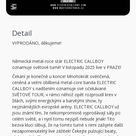
Detail
VYPRODÁNO, děkujeme!
Německá metal-roce stár ELECTRIC CALLBOY
oznamuje světové turné! V listopadu 2025 live v PRAZE!
Čekání je konečně u konce! Mnohokrát ověnčená,
ceněná a velmi oblíbená metal-core banda ELECTRIC
CALLBOY s nadšením oznamuje své očekávané
SVĚTOVÉ TOUR, v rámci něhož opět rozproudí krev v
žilách, svými energickými a barvitými show, ty
nejznámějších evropské arény. ELECTRIC CALLBOY už
jsou známí tím, že nekompromisně vyprodávají sály po
celém světě, a i nyní tomu nejspíš nebude jinak! Tito
bezva kluci slibují, že na tomto turné s nimi zažijete další
nezapomenutelný live zážitek! Čekejte pulzující beaty,