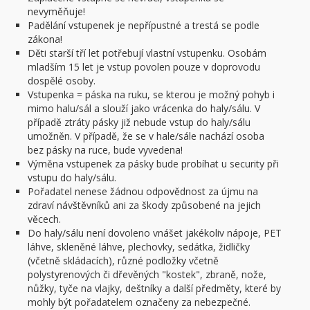
nevyměňuje!
Padělání vstupenek je nepřípustné a trestá se podle
zákona!
Děti starší tří let potřebují vlastní vstupenku. Osobám
mladším 15 let je vstup povolen pouze v doprovodu
dospělé osoby.
Vstupenka = páska na ruku, se kterou je možný pohyb i
mimo halu/sál a slouží jako vrácenka do haly/sálu. V
případě ztráty pásky již nebude vstup do haly/sálu
umožněn. V případě, že se v hale/sále nachází osoba
bez pásky na ruce, bude vyvedena!
Výměna vstupenek za pásky bude probíhat u security při
vstupu do haly/sálu.
Pořadatel nenese žádnou odpovědnost za újmu na
zdraví návštěvníků ani za škody způsobené na jejich
věcech.
Do haly/sálu není dovoleno vnášet jakékoliv nápoje, PET
láhve, skleněné láhve, plechovky, sedátka, židličky
(včetně skládacích), různé podložky včetně
polystyrenových či dřevěných "kostek", zbraně, nože,
nůžky, tyče na vlajky, deštníky a další předměty, které by
mohly být pořadatelem označeny za nebezpečné.