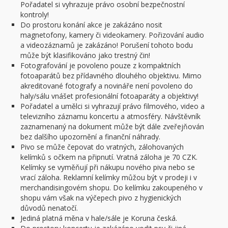
Pořadatel si vyhrazuje právo osobní bezpečnostní
kontroly!
Do prostoru konání akce je zakázáno nosit
magnetofony, kamery či videokamery. Pořizování audio
a videozáznamů je zakázáno! Porušení tohoto bodu
může být klasifikováno jako trestný čin!
Fotografování je povoleno pouze z kompaktních
fotoaparátů bez přídavného dlouhého objektivu. Mimo
akreditované fotografy a novináře není povoleno do
haly/sálu vnášet profesionální fotoaparáty a objektivy!
Pořadatel a umělci si vyhrazují právo filmového, video a
televizního záznamu koncertu a atmosféry. Návštěvník
zaznamenaný na dokument může být dále zveřejňován
bez dalšího upozornění a finanční náhrady.
Pivo se může čepovat do vratných, zálohovaných
kelímků s očkem na připnutí. Vratná záloha je 70 CZK.
Kelímky se vyměňují při nákupu nového piva nebo se
vrací záloha. Reklamní kelímky můžou být v prodeji i v
merchandisingovém shopu. Do kelímku zakoupeného v
shopu vám však na výčepech pivo z hygienických
důvodů nenatočí.
Jediná platná měna v hale/sále je Koruna česká.