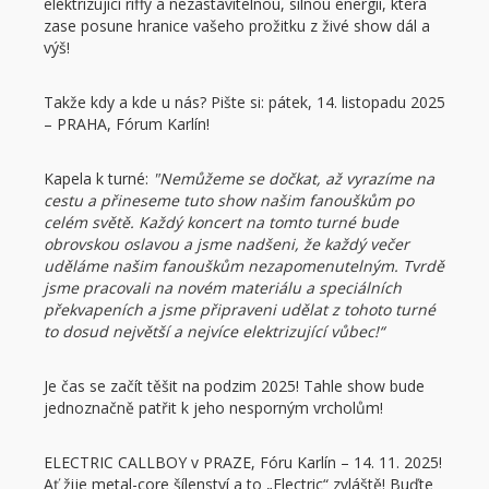
elektrizující riffy a nezastavitelnou, silnou energii, která
zase posune hranice vašeho prožitku z živé show dál a
výš!
Takže kdy a kde u nás? Pište si: pátek, 14. listopadu 2025
– PRAHA, Fórum Karlín!
Kapela k turné:
"Nemůžeme se dočkat, až vyrazíme na
cestu a přineseme tuto show našim fanouškům po
celém světě. Každý koncert na tomto turné bude
obrovskou oslavou a jsme nadšeni, že každý večer
uděláme našim fanouškům nezapomenutelným. Tvrdě
jsme pracovali na novém materiálu a speciálních
překvapeních a jsme připraveni udělat z tohoto turné
to dosud největší a nejvíce elektrizující vůbec!“
Je čas se začít těšit na podzim 2025! Tahle show bude
jednoznačně patřit k jeho nesporným vrcholům!
ELECTRIC CALLBOY v PRAZE, Fóru Karlín – 14. 11. 2025!
Ať žije metal-core šílenství a to „Electric“ zvláště! Buďte