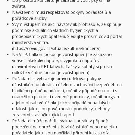
Do prostoru koncertu je zakázáno vodit psy či jiná
zvířata.
Návštěvníci musí respektovat pokyny pořadatelů a
pořádkové služby!
Svým vstupem na akci návštěvník prohlašuje, že splňuje
podmínky aktuálních vládních hygienických a
protiepidemických opatření. Sledujte prosím covid portál
ministerstva vnitra.
(https://covid.gov.cz/situace/kultura/koncerty)
Na V.I.P. balkon (pokud je zpřístupněn) je zakázáno
vnášet jakékoliv nápoje, s výjimkou nápojů v
uzavíratelných PET lahvích. Tašky a kabáty si prosím
odložte v šatně (pokud je zpřístupněna).
Pořadatel si vyhrazuje právo udělovat pokyny
účastníkům události za účelem zachování bezpečného a
hladkého průběhu události, měnit v případě nutnosti s
okamžitou platností uvedené podmínky, měnit program
a jeho obsah vč. účinkujících v případě nenadálých
událostí jako jsou povětrnostní podmínky, nehody,
zdravotní stav účinkujících apod.
Pořadatel může nařídit evakuaci areálu v případě
podezření na ohrožení zdraví účastníků nebo majetku
pořadatele jako jsou například přírodní katastrofa,