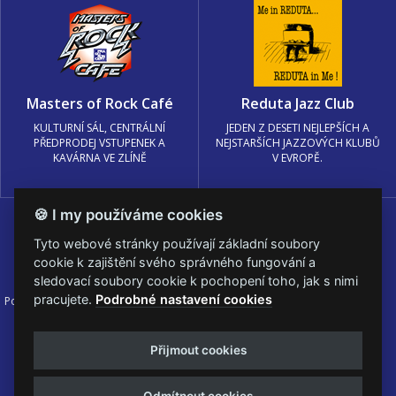
Masters of Rock Café
Reduta Jazz Club
KULTURNÍ SÁL, CENTRÁLNÍ
JEDEN Z DESETI NEJLEPŠÍCH A
PŘEDPRODEJ VSTUPENEK A
NEJSTARŠÍCH JAZZOVÝCH KLUBŮ
KAVÁRNA VE ZLÍNĚ
V EVROPĚ.
🍪 I my používáme cookies
Tyto webové stránky používají základní soubory
cookie k zajištění svého správného fungování a
sledovací soubory cookie k pochopení toho, jak s nimi
pracujete.
Podrobné nastavení cookies
Podmínky užití
🍪 Změnit nastavení cookies.
© PRAGOKONCERT BOHEMIA, a.s.
Přijmout cookies
Web s
k metalu vytvořila creatia.tech s.r.o. a
Viktor Eyermann