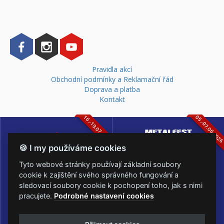
Pravidla akcí
Obchodní podmínky a Reklamační řád
Doprava a platba
Kontakt
16.-19.07.2026
05.-07.06.202
🍪 I my používáme cookies
Tyto webové stránky používají základní soubory
cookie k zajištění svého správného fungování a
sledovací soubory cookie k pochopení toho, jak s nimi
Masters of Rock
Metalfest Open Air
pracujete.
Podrobné nastavení cookies
NEJVĚTŠÍ ROCKMETALOVÁ
FESTIVAL V PŘEKRÁSNÉM
UDÁLOST V ČESKÉ REPUBLICE
PROSTŘEDÍ AMFITEÁTRU
LOCHOTÍN