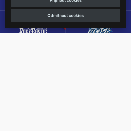
Přijmout cookies
13.-15.08.2026
Odmítnout cookies
Rock Castle
Zimní Masters of Rock
ZIMNÍ MUTACE NEJVĚTŠÍHO
METALOVÉHO FESTIVALU V ČESKÉ
REPUBLICE
Masters of Rock Café
Reduta Jazz Club