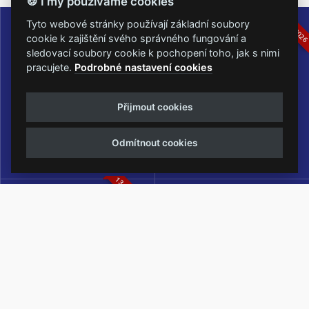
🍪 I my používáme cookies
16.-19.07.2026
05.-07.06.202
Tyto webové stránky používají základní soubory
cookie k zajištění svého správného fungování a
sledovací soubory cookie k pochopení toho, jak s nimi
pracujete.
Podrobné nastavení cookies
Masters of Rock
Metalfest Open Air
Přijmout cookies
NEJVĚTŠÍ ROCKMETALOVÁ
FESTIVAL V PŘEKRÁSNÉM
UDÁLOST V ČESKÉ REPUBLICE
PROSTŘEDÍ AMFITEÁTRU
Odmítnout cookies
LOCHOTÍN
13.-15.08.2026
Rock Castle
Zimní Masters of Rock
ZIMNÍ MUTACE NEJVĚTŠÍHO
METALOVÉHO FESTIVALU V ČESKÉ