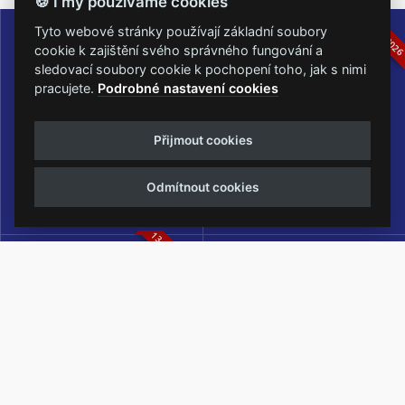
🍪 I my používáme cookies
16.-19.07.2026
05.-07.06.202
Tyto webové stránky používají základní soubory
cookie k zajištění svého správného fungování a
sledovací soubory cookie k pochopení toho, jak s nimi
pracujete.
Podrobné nastavení cookies
Masters of Rock
Metalfest Open Air
Přijmout cookies
NEJVĚTŠÍ ROCKMETALOVÁ
FESTIVAL V PŘEKRÁSNÉM
UDÁLOST V ČESKÉ REPUBLICE
PROSTŘEDÍ AMFITEÁTRU
Odmítnout cookies
LOCHOTÍN
13.-15.08.2026
Rock Castle
Zimní Masters of Rock
ZIMNÍ MUTACE NEJVĚTŠÍHO
METALOVÉHO FESTIVALU V ČESKÉ