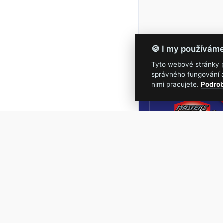
🍪 I my používám
Tyto webové stránky po
správného fungování a
16.-19.
nimi pracujete.
Podrob
Masters of Roc
NEJVĚTŠÍ
ROCKMETALOVÁ
UDÁLOST V ČESKÉ
REPUBLICE