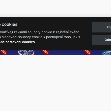
Pravidla akcí
Obchodní podmínk
e cookies
Př
Reklamační řá
užívají základní soubory cookie k zajištění svého
 sledovací soubory cookie k pochopení toho, jak s
Odm
07.2026
05.-07.06.2026
13.-15.08.2026
né nastavení cookies
k
Metalfest Open
Rock Castle
Zimní Ma
Air
Ro
FESTIVAL V PŘEKRÁSNÉM
ZIMNÍ 
PROSTŘEDÍ AMFITEÁTRU
NEJVĚ
LOCHOTÍN
METAL
FESTIVAL
REPU