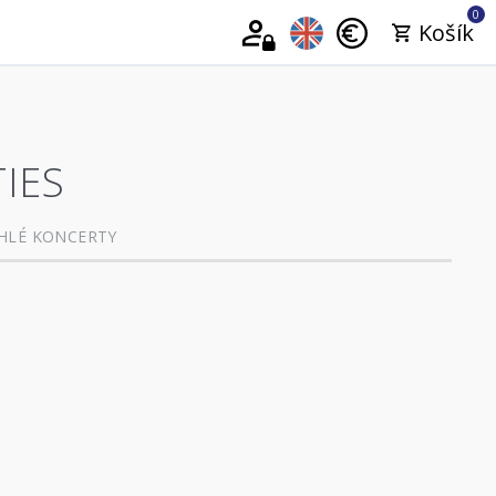
0
Košík
IES
HLÉ KONCERTY