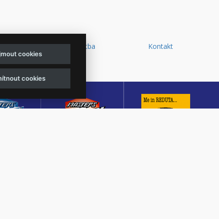
y a
Doprava a platba
Kontakt
ijmout cookies
d
ítnout cookies
sters of
Masters of Rock
Reduta Jazz Club
ck
Café
JEDEN Z DESETI
MUTACE
KULTURNÍ SÁL,
NEJLEPŠÍCH A
TŠÍHO
CENTRÁLNÍ PŘEDPRODEJ
NEJSTARŠÍCH
OVÉHO
VSTUPENEK A KAVÁRNA
JAZZOVÝCH KLUBŮ V
U V ČESKÉ
VE ZLÍNĚ
EVROPĚ.
BLICE