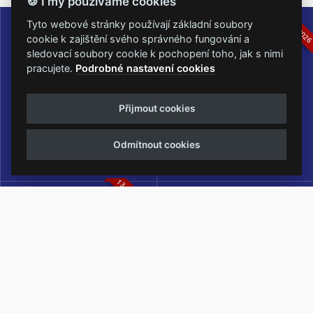
🍪 I my používáme cookies
16.-19.07.2026
05.-07.06.202
Tyto webové stránky používají základní soubory
cookie k zajištění svého správného fungování a
sledovací soubory cookie k pochopení toho, jak s nimi
pracujete.
Podrobné nastavení cookies
Masters of Rock
Metalfest Open Air
Přijmout cookies
NEJVĚTŠÍ ROCKMETALOVÁ
FESTIVAL V PŘEKRÁSNÉM
UDÁLOST V ČESKÉ REPUBLICE
PROSTŘEDÍ AMFITEÁTRU
Odmítnout cookies
LOCHOTÍN
13.-15.08.2026
Rock Castle
Zimní Masters of Rock
ZIMNÍ MUTACE NEJVĚTŠÍHO
METALOVÉHO FESTIVALU V ČESKÉ