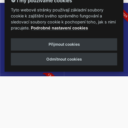
🍪 I my používáme cookies
16.-19.07.2026
05.-07.06.202
Tyto webové stránky používají základní soubory
cookie k zajištění svého správného fungování a
sledovací soubory cookie k pochopení toho, jak s nimi
pracujete.
Podrobné nastavení cookies
Masters of Rock
Metalfest Open Air
Přijmout cookies
NEJVĚTŠÍ ROCKMETALOVÁ
FESTIVAL V PŘEKRÁSNÉM
UDÁLOST V ČESKÉ REPUBLICE
PROSTŘEDÍ AMFITEÁTRU
Odmítnout cookies
LOCHOTÍN
13.-15.08.2026
Rock Castle
Zimní Masters of Rock
ZIMNÍ MUTACE NEJVĚTŠÍHO
METALOVÉHO FESTIVALU V ČESKÉ