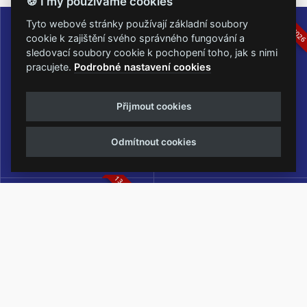
🍪 I my používáme cookies
16.-19.07.2026
05.-07.06.202
Tyto webové stránky používají základní soubory
cookie k zajištění svého správného fungování a
sledovací soubory cookie k pochopení toho, jak s nimi
pracujete.
Podrobné nastavení cookies
Masters of Rock
Metalfest Open Air
Přijmout cookies
NEJVĚTŠÍ ROCKMETALOVÁ
FESTIVAL V PŘEKRÁSNÉM
UDÁLOST V ČESKÉ REPUBLICE
PROSTŘEDÍ AMFITEÁTRU
Odmítnout cookies
LOCHOTÍN
13.-15.08.2026
Rock Castle
Zimní Masters of Rock
ZIMNÍ MUTACE NEJVĚTŠÍHO
METALOVÉHO FESTIVALU V ČESKÉ