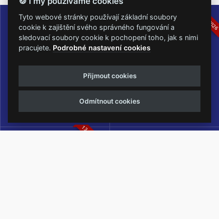
🍪 I my používáme cookies
16.-19.07.2026
05.-07.06.202
Tyto webové stránky používají základní soubory
cookie k zajištění svého správného fungování a
sledovací soubory cookie k pochopení toho, jak s nimi
pracujete.
Podrobné nastavení cookies
Masters of Rock
Metalfest Open Air
Přijmout cookies
NEJVĚTŠÍ ROCKMETALOVÁ
FESTIVAL V PŘEKRÁSNÉM
UDÁLOST V ČESKÉ REPUBLICE
PROSTŘEDÍ AMFITEÁTRU
Odmítnout cookies
LOCHOTÍN
13.-15.08.2026
Rock Castle
Zimní Masters of Rock
ZIMNÍ MUTACE NEJVĚTŠÍHO
METALOVÉHO FESTIVALU V ČESKÉ