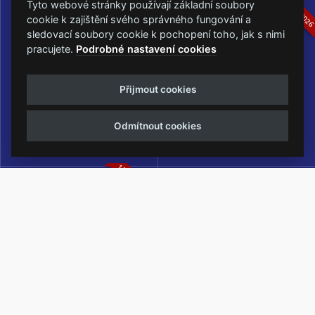
16.-19.07.2026
05.-07.06.202
Tyto webové stránky používají základní soubory
cookie k zajištění svého správného fungování a
sledovací soubory cookie k pochopení toho, jak s nimi
pracujete.
Podrobné nastavení cookies
Masters of Rock
Metalfest Open Air
Přijmout cookies
NEJVĚTŠÍ ROCKMETALOVÁ
FESTIVAL V PŘEKRÁSNÉM
UDÁLOST V ČESKÉ REPUBLICE
PROSTŘEDÍ AMFITEÁTRU
Odmítnout cookies
LOCHOTÍN
13.-15.08.2026
Rock Castle
Zimní Masters of Rock
ZIMNÍ MUTACE NEJVĚTŠÍHO
METALOVÉHO FESTIVALU V ČESKÉ
REPUBLICE