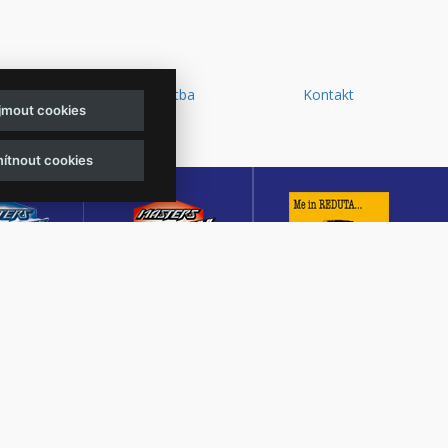
y a
Doprava a platba
Kontakt
ijmout cookies
d
ítnout cookies
sters of
Masters of Rock
Reduta Jazz Club
ck
Café
JEDEN Z DESETI
MUTACE
KULTURNÍ SÁL,
NEJLEPŠÍCH A
TŠÍHO
CENTRÁLNÍ PŘEDPRODEJ
NEJSTARŠÍCH
OVÉHO
VSTUPENEK A KAVÁRNA
JAZZOVÝCH KLUBŮ V
U V ČESKÉ
VE ZLÍNĚ
EVROPĚ.
BLICE