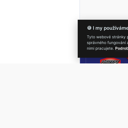
🍪 I my používám
Tyto webové stránky po
správného fungování a
16.-19.
nimi pracujete.
Podrob
Masters of Roc
NEJVĚTŠÍ
ROCKMETALOVÁ
UDÁLOST V ČESKÉ
REPUBLICE