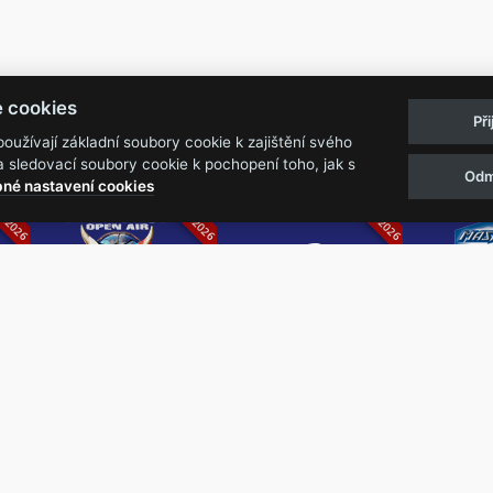
Pravidla akcí
Obchodní podmínk
e cookies
Př
Reklamační řá
užívají základní soubory cookie k zajištění svého
 sledovací soubory cookie k pochopení toho, jak s
Odm
07.2026
05.-07.06.2026
13.-15.08.2026
né nastavení cookies
k
Metalfest Open
Rock Castle
Zimní Ma
Air
Ro
FESTIVAL V PŘEKRÁSNÉM
ZIMNÍ 
PROSTŘEDÍ AMFITEÁTRU
NEJVĚ
LOCHOTÍN
METAL
FESTIVAL
REPU