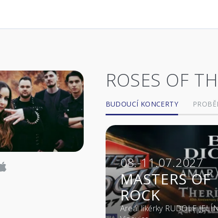
ROSES OF TH
BUDOUCÍ KONCERTY
PROBĚ
08.-11.07.2027
MASTERS OF
ROCK
Areál likérky RUDOLF JELÍ