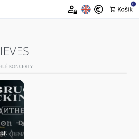
0
Košík
IEVES
HLÉ KONCERTY
NEK -