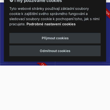
🍪 I my používáme cookies
16.-19.07.2026
05.-07.06.202
Tyto webové stránky používají základní soubory
cookie k zajištění svého správného fungování a
sledovací soubory cookie k pochopení toho, jak s nimi
pracujete.
Podrobné nastavení cookies
Masters of Rock
Metalfest Open Air
Přijmout cookies
NEJVĚTŠÍ ROCKMETALOVÁ
FESTIVAL V PŘEKRÁSNÉM
UDÁLOST V ČESKÉ REPUBLICE
PROSTŘEDÍ AMFITEÁTRU
Odmítnout cookies
LOCHOTÍN
13.-15.08.2026
Rock Castle
Zimní Masters of Rock
ZIMNÍ MUTACE NEJVĚTŠÍHO
METALOVÉHO FESTIVALU V ČESKÉ