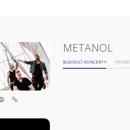
METANOL
BUDOUCÍ KONCERTY
PROBĚ