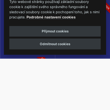
16.-19.07.2026
05.-07.06.202
Tyto webové stránky používají základní soubory
cookie k zajištění svého správného fungování a
sledovací soubory cookie k pochopení toho, jak s nimi
pracujete.
Podrobné nastavení cookies
Masters of Rock
Metalfest Open Air
Přijmout cookies
NEJVĚTŠÍ ROCKMETALOVÁ
FESTIVAL V PŘEKRÁSNÉM
UDÁLOST V ČESKÉ REPUBLICE
PROSTŘEDÍ AMFITEÁTRU
Odmítnout cookies
LOCHOTÍN
13.-15.08.2026
Rock Castle
Zimní Masters of Rock
ZIMNÍ MUTACE NEJVĚTŠÍHO
METALOVÉHO FESTIVALU V ČESKÉ
REPUBLICE