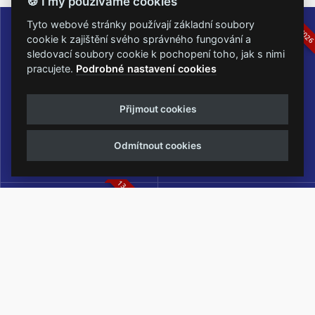
🍪 I my používáme cookies
16.-19.07.2026
05.-07.06.202
Tyto webové stránky používají základní soubory
cookie k zajištění svého správného fungování a
sledovací soubory cookie k pochopení toho, jak s nimi
pracujete.
Podrobné nastavení cookies
Masters of Rock
Metalfest Open Air
Přijmout cookies
NEJVĚTŠÍ ROCKMETALOVÁ
FESTIVAL V PŘEKRÁSNÉM
UDÁLOST V ČESKÉ REPUBLICE
PROSTŘEDÍ AMFITEÁTRU
Odmítnout cookies
LOCHOTÍN
13.-15.08.2026
Rock Castle
Zimní Masters of Rock
ZIMNÍ MUTACE NEJVĚTŠÍHO
METALOVÉHO FESTIVALU V ČESKÉ