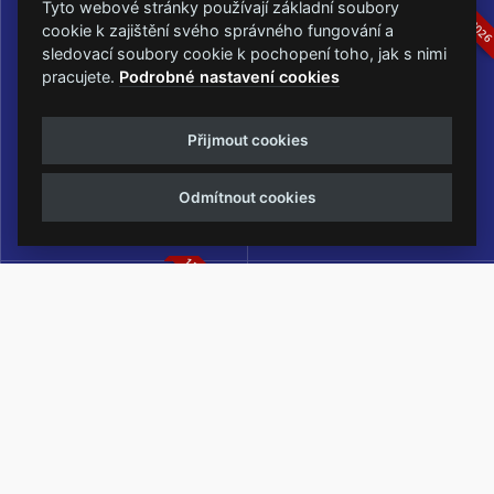
16.-19.07.2026
05.-07.06.202
Tyto webové stránky používají základní soubory
cookie k zajištění svého správného fungování a
sledovací soubory cookie k pochopení toho, jak s nimi
pracujete.
Podrobné nastavení cookies
Masters of Rock
Metalfest Open Air
Přijmout cookies
NEJVĚTŠÍ ROCKMETALOVÁ
FESTIVAL V PŘEKRÁSNÉM
UDÁLOST V ČESKÉ REPUBLICE
PROSTŘEDÍ AMFITEÁTRU
Odmítnout cookies
LOCHOTÍN
13.-15.08.2026
Rock Castle
Zimní Masters of Rock
ZIMNÍ MUTACE NEJVĚTŠÍHO
METALOVÉHO FESTIVALU V ČESKÉ
REPUBLICE