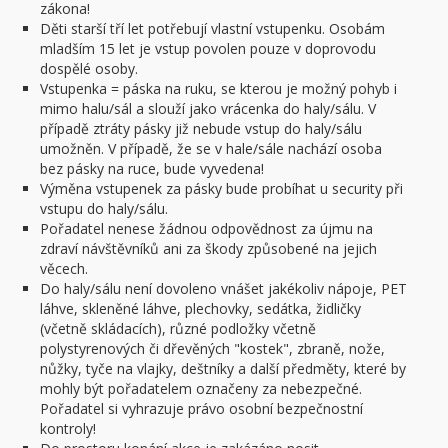
zákona!
Děti starší tří let potřebují vlastní vstupenku. Osobám
mladším 15 let je vstup povolen pouze v doprovodu
dospělé osoby.
Vstupenka = páska na ruku, se kterou je možný pohyb i
mimo halu/sál a slouží jako vrácenka do haly/sálu. V
případě ztráty pásky již nebude vstup do haly/sálu
umožněn. V případě, že se v hale/sále nachází osoba
bez pásky na ruce, bude vyvedena!
Výměna vstupenek za pásky bude probíhat u security při
vstupu do haly/sálu.
Pořadatel nenese žádnou odpovědnost za újmu na
zdraví návštěvníků ani za škody způsobené na jejich
věcech.
Do haly/sálu není dovoleno vnášet jakékoliv nápoje, PET
láhve, skleněné láhve, plechovky, sedátka, židličky
(včetně skládacích), různé podložky včetně
polystyrenových či dřevěných "kostek", zbraně, nože,
nůžky, tyče na vlajky, deštníky a další předměty, které by
mohly být pořadatelem označeny za nebezpečné.
Pořadatel si vyhrazuje právo osobní bezpečnostní
kontroly!