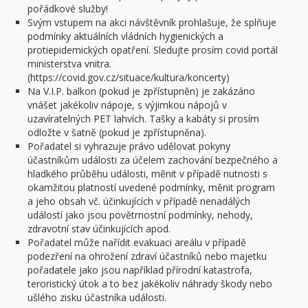
pořádkové služby!
Svým vstupem na akci návštěvník prohlašuje, že splňuje
podmínky aktuálních vládních hygienických a
protiepidemických opatření. Sledujte prosím covid portál
ministerstva vnitra.
(https://covid.gov.cz/situace/kultura/koncerty)
Na V.I.P. balkon (pokud je zpřístupněn) je zakázáno
vnášet jakékoliv nápoje, s výjimkou nápojů v
uzavíratelných PET lahvích. Tašky a kabáty si prosím
odložte v šatně (pokud je zpřístupněna).
Pořadatel si vyhrazuje právo udělovat pokyny
účastníkům události za účelem zachování bezpečného a
hladkého průběhu události, měnit v případě nutnosti s
okamžitou platností uvedené podmínky, měnit program
a jeho obsah vč. účinkujících v případě nenadálých
událostí jako jsou povětrnostní podmínky, nehody,
zdravotní stav účinkujících apod.
Pořadatel může nařídit evakuaci areálu v případě
podezření na ohrožení zdraví účastníků nebo majetku
pořadatele jako jsou například přírodní katastrofa,
teroristický útok a to bez jakékoliv náhrady škody nebo
ušlého zisku účastníka události.