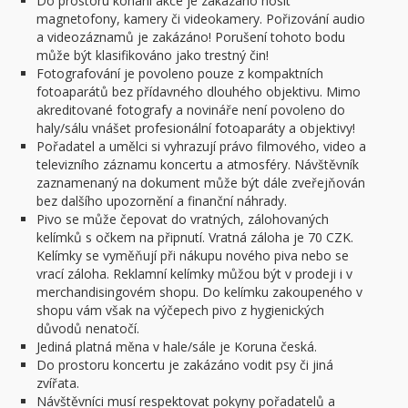
Do prostoru konání akce je zakázáno nosit
magnetofony, kamery či videokamery. Pořizování audio
a videozáznamů je zakázáno! Porušení tohoto bodu
může být klasifikováno jako trestný čin!
Fotografování je povoleno pouze z kompaktních
fotoaparátů bez přídavného dlouhého objektivu. Mimo
akreditované fotografy a novináře není povoleno do
haly/sálu vnášet profesionální fotoaparáty a objektivy!
Pořadatel a umělci si vyhrazují právo filmového, video a
televizního záznamu koncertu a atmosféry. Návštěvník
zaznamenaný na dokument může být dále zveřejňován
bez dalšího upozornění a finanční náhrady.
Pivo se může čepovat do vratných, zálohovaných
kelímků s očkem na připnutí. Vratná záloha je 70 CZK.
Kelímky se vyměňují při nákupu nového piva nebo se
vrací záloha. Reklamní kelímky můžou být v prodeji i v
merchandisingovém shopu. Do kelímku zakoupeného v
shopu vám však na výčepech pivo z hygienických
důvodů nenatočí.
Jediná platná měna v hale/sále je Koruna česká.
Do prostoru koncertu je zakázáno vodit psy či jiná
zvířata.
Návštěvníci musí respektovat pokyny pořadatelů a