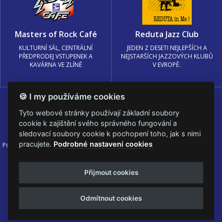
Masters of Rock Café
Reduta Jazz Club
KULTURNÍ SÁL, CENTRÁLNÍ
JEDEN Z DESETI NEJLEPŠÍCH A
PŘEDPRODEJ VSTUPENEK A
NEJSTARŠÍCH JAZZOVÝCH KLUBŮ
KAVÁRNA VE ZLÍNĚ
V EVROPĚ.
🍪 I my používáme cookies
Tyto webové stránky používají základní soubory
cookie k zajištění svého správného fungování a
sledovací soubory cookie k pochopení toho, jak s nimi
pracujete.
Podrobné nastavení cookies
Podmínky užití
🍪 Změnit nastavení cookies.
© PRAGOKONCERT BOHEMIA, a.s.
Přijmout cookies
Web s
k metalu vytvořila creatia.tech s.r.o. a
Viktor Eyermann
Odmítnout cookies