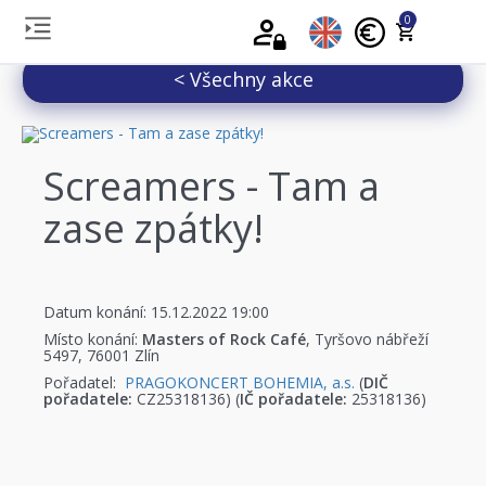
0
< Všechny akce
Screamers - Tam a
zase zpátky!
Datum konání: 15.12.2022 19:00
Místo konání:
Masters of Rock Café
, Tyršovo nábřeží
5497, 76001 Zlín
Pořadatel:
PRAGOKONCERT BOHEMIA, a.s.
(
DIČ
pořadatele:
CZ25318136) (
IČ pořadatele:
25318136)