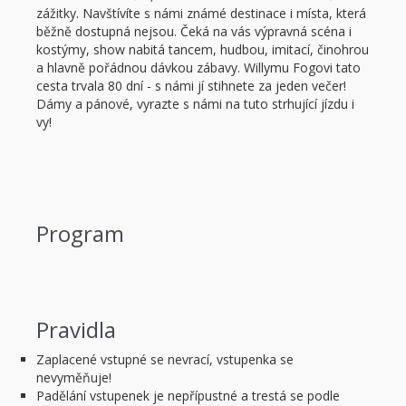
zážitky. Navštívíte s námi známé destinace i místa, která
běžně dostupná nejsou. Čeká na vás výpravná scéna i
kostýmy, show nabitá tancem, hudbou, imitací, činohrou
a hlavně pořádnou dávkou zábavy. Willymu Fogovi tato
cesta trvala 80 dní - s námi jí stihnete za jeden večer!
Dámy a pánové, vyrazte s námi na tuto strhující jízdu i
vy!
Program
Pravidla
Zaplacené vstupné se nevrací, vstupenka se
nevyměňuje!
Padělání vstupenek je nepřípustné a trestá se podle