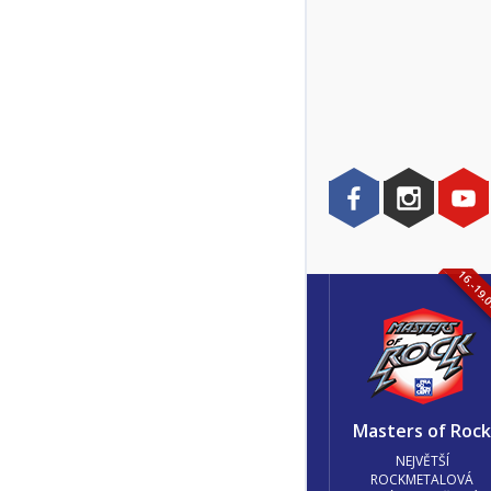
16.-19.
Masters of Roc
NEJVĚTŠÍ
ROCKMETALOVÁ