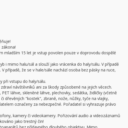
ěňuje!
e zákona!
sobám mladším 15 let je vstup povolen pouze v doprovodu dospělé
b i mimo halu/sál a slouží jako vrácenka do haly/sálu. V případě
 V případě, že se v hale/sále nachází osoba bez pásky na ruce,
 při vstupu do haly/sálu.
draví návštěvníků ani za škody způsobené na jejich věcech.
 PET láhve, skleněné láhve, plechovky, sedátka, židličky (včetně
či dřevěných "kostek", zbraně, nože, nůžky, tyče na vlajky,
adatelem označeny za nebezpečné. Pořadatel si vyhrazuje právo
ofony, kamery či videokamery. Pořizování audio a videozáznamů
kováno jako trestný čin!
otoaparátů bez přídavného dlouhého objektivu. Mimo