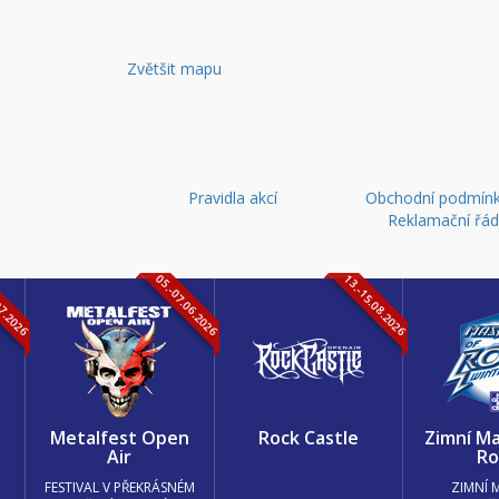
Zvětšit mapu
Pravidla akcí
Obchodní podmínk
Reklamační řá
07.2026
05.-07.06.2026
13.-15.08.2026
k
Metalfest Open
Rock Castle
Zimní Ma
Air
Ro
FESTIVAL V PŘEKRÁSNÉM
ZIMNÍ 