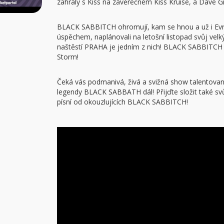
zahrály s Kiss na závěrečném Kiss Kruise, a Dave G
BLACK SABBITCH ohromují, kam se hnou a už i Ev
úspěchem, naplánovali na letošní listopad svůj velk
naštěstí PRAHA je jedním z nich! BLACK SABBITCH d
Storm!
Čeká vás podmanivá, živá a svižná show talentovaný
legendy BLACK SABBATH dál! Přijďte složit také svůj
písní od okouzlujících BLACK SABBITCH!