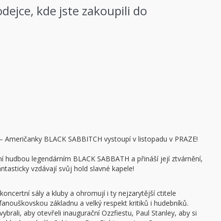
ejce, kde jste zakoupili do
– Američanky BLACK SABBITCH vystoupí v listopadu v PRAZE!
í hudbou legendárním BLACK SABBATH a přináší její ztvárnění,
ntasticky vzdávají svůj hold slavné kapele!
ncertní sály a kluby a ohromují i ty nejzarytější ctitele
 fanouškovskou základnu a velký respekt kritiků i hudebníků.
ali, aby otevřeli inaugurační Ozzfiestu, Paul Stanley, aby si