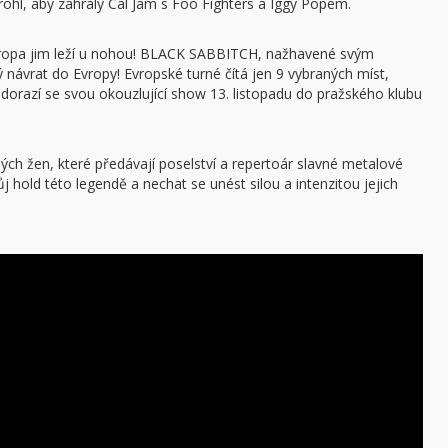
rohl, aby zahrály Cal Jam s Foo Fighters a Iggy Popem.
ropa jim leží u nohou! BLACK SABBITCH, nažhavené svým
ý návrat do Evropy! Evropské turné čítá jen 9 vybraných míst,
orazí se svou okouzlující show 13. listopadu do pražského klubu
ch žen, které předávají poselství a repertoár slavné metalové
 hold této legendě a nechat se unést silou a intenzitou jejich