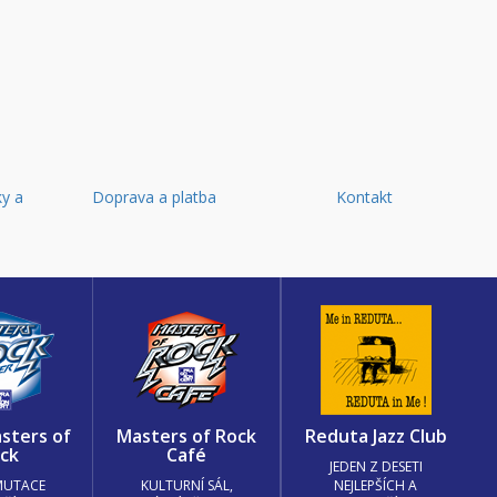
y a
Doprava a platba
Kontakt
d
sters of
Masters of Rock
Reduta Jazz Club
ck
Café
JEDEN Z DESETI
MUTACE
KULTURNÍ SÁL,
NEJLEPŠÍCH A