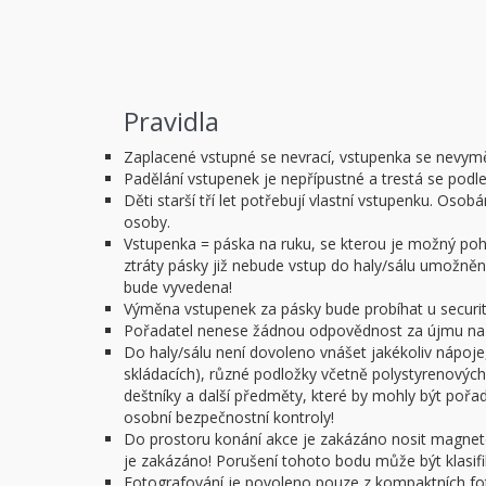
Pravidla
Zaplacené vstupné se nevrací, vstupenka se nevym
Padělání vstupenek je nepřípustné a trestá se podl
Děti starší tří let potřebují vlastní vstupenku. O
osoby.
Vstupenka = páska na ruku, se kterou je možný pohy
ztráty pásky již nebude vstup do haly/sálu umožněn.
bude vyvedena!
Výměna vstupenek za pásky bude probíhat u security
Pořadatel nenese žádnou odpovědnost za újmu na z
Do haly/sálu není dovoleno vnášet jakékoliv nápoje,
skládacích), různé podložky včetně polystyrenových 
deštníky a další předměty, které by mohly být poř
osobní bezpečnostní kontroly!
Do prostoru konání akce je zakázáno nosit magnet
je zakázáno! Porušení tohoto bodu může být klasifi
Fotografování je povoleno pouze z kompaktních f