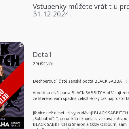
Vstupenky můžete vrátit u prod
31.12.2024.
Detail
ZRUŠENO!
Dechberoucí, čistě ženská pocta BLACK SABBATH 
Americká dívčí parta BLACK SABBITCH otřásají zem
ze kterého vám spadne čelist! Holky tak naprosto fa
Již více než deset let vyprodávají BLACK SABBITCH ko
„Sabbathů“. Tato unikátní kapela si získává zuřivou
BLACK SABBITCH si Sharon a Ozzy Osbourn, sami vybr