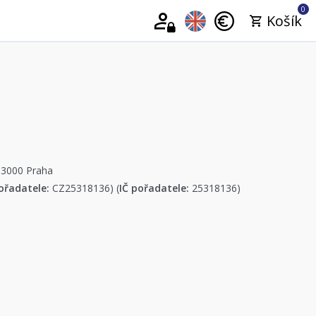
0
Košík
13000 Praha
ořadatele:
CZ25318136) (
IČ pořadatele:
25318136)