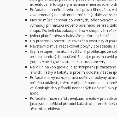
akreditované fotografy a novináře není povoleno do 
Pořadatel a umělci si vyhrazují právo filmového, v
zaznamenaný na dokument může být dále zveřejňov
Pivo se může čepovat do vratných, zálohovaných ke
vyměňují při nákupu nového piva nebo se vrací zál
shopu. Do kelímku zakoupeného v shopu vám však n
Jediná platná měna v hale/sále je Koruna česká.
Do prostoru koncertu je zakázáno vodit psy či jiná z
Návštěvníci musí respektovat pokyny pořadatelů a 
Svým vstupem na akci návštěvník prohlašuje, že spl
protiepidemických opatření. Sledujte prosím covid po
(https://covid.gov.cz/situace/kultura/koncerty)
Na V.I.P. balkon (pokud je zpřístupněn) je zakázáno
lahvích. Tašky a kabáty si prosím odložte v šatně (
Pořadatel si vyhrazuje právo udělovat pokyny úča
průběhu události, měnit v případě nutnosti s okam
vč. účinkujících v případě nenadálých událostí jako
apod.
Pořadatel může nařídit evakuaci areálu v případě 
jako jsou například přírodní katastrofa, teroristick
účastníka události.