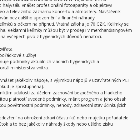
haly/sálu vnášet profesionální fotoaparáty a objektivy!
ideo a televizního záznamu koncertu a atmosféry. Návštěvník
án bez dalšího upozornění a finanční náhrady.
límků s očkem na připnutí. Vratná záloha je 70 CZK. Kelímky se
oha. Reklamní kelímky můžou být v prodeji i v merchandisingovém
a výčepech pivo z hygienických důvodů nenatočí.
vířata.
pořádkové služby!
ňuje podmínky aktuálních vládních hygienických a
rtál ministerstva vnitra.
 vnášet jakékoliv nápoje, s výjimkou nápojů v uzavíratelných PET
pokud je zpřístupněna).
stníkům události za účelem zachování bezpečného a hladkého
žitou platností uvedené podmínky, měnit program a jeho obsah
 jsou povětrnostní podmínky, nehody, zdravotní stav účinkujících
podezření na ohrožení zdraví účastníků nebo majetku pořadatele
ý útok a to bez jakékoliv náhrady škody nebo ušlého zisku