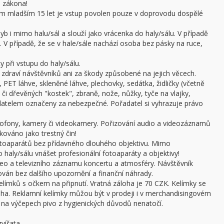
e zákona!
sobám mladším 15 let je vstup povolen pouze v doprovodu dospělé
b i mimo halu/sál a slouží jako vrácenka do haly/sálu. V případě
 V případě, že se v hale/sále nachází osoba bez pásky na ruce,
 při vstupu do haly/sálu.
draví návštěvníků ani za škody způsobené na jejich věcech.
 PET láhve, skleněné láhve, plechovky, sedátka, židličky (včetně
či dřevěných "kostek", zbraně, nože, nůžky, tyče na vlajky,
adatelem označeny za nebezpečné. Pořadatel si vyhrazuje právo
ofony, kamery či videokamery. Pořizování audio a videozáznamů
kováno jako trestný čin!
otoaparátů bez přídavného dlouhého objektivu. Mimo
haly/sálu vnášet profesionální fotoaparáty a objektivy!
ideo a televizního záznamu koncertu a atmosféry. Návštěvník
án bez dalšího upozornění a finanční náhrady.
límků s očkem na připnutí. Vratná záloha je 70 CZK. Kelímky se
oha. Reklamní kelímky můžou být v prodeji i v merchandisingovém
a výčepech pivo z hygienických důvodů nenatočí.
vířata.