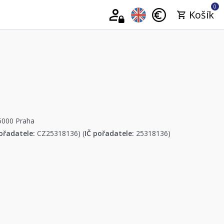
0
Košík
15000 Praha
ořadatele:
CZ25318136) (
IČ pořadatele:
25318136)