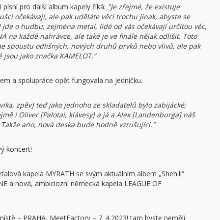
ísní pro další album kapely říká:
"Je zřejmé, že existuje
šci očekávají, ale pak uděláte věci trochu jinak, abyste se
jde o hudbu, zejména metal, lidé od vás očekávají určitou věc,
 na každé nahrávce, ale také je ve finále nějak odlišit. Toto
 spoustu odlišných, nových druhů prvků nebo vlivů, ale pak
ré jsou jako značka KAMELOT.“
em a spolupráce opět fungovala na jedničku.
ka, zpěv] teď jako jednoho ze skladatelů bylo zabijácké;
mě i Oliver [Palotai, klávesy] a já a Alex [Landenburga] náš
Takže ano, nová deska bude hodně vzrušující."
vý koncert!
metalová kapela MYRATH se svým aktuálním albem „Shehili“
INE a nová, ambiciozní německá kapela LEAGUE OF
ístě – PRAHA, MeetFactory – 7. 4.2023! tam byste neměli