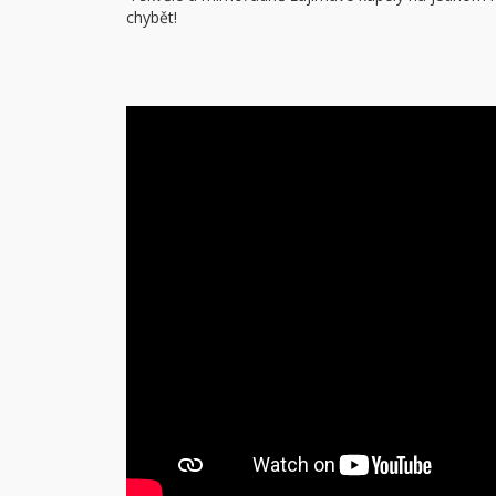
chybět!