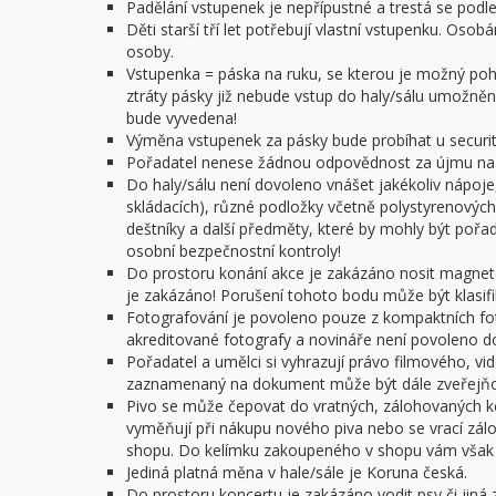
Padělání vstupenek je nepřípustné a trestá se podl
Děti starší tří let potřebují vlastní vstupenku. O
osoby.
Vstupenka = páska na ruku, se kterou je možný pohy
ztráty pásky již nebude vstup do haly/sálu umožněn.
bude vyvedena!
Výměna vstupenek za pásky bude probíhat u security
Pořadatel nenese žádnou odpovědnost za újmu na z
Do haly/sálu není dovoleno vnášet jakékoliv nápoje,
skládacích), různé podložky včetně polystyrenových 
deštníky a další předměty, které by mohly být poř
osobní bezpečnostní kontroly!
Do prostoru konání akce je zakázáno nosit magnet
je zakázáno! Porušení tohoto bodu může být klasifi
Fotografování je povoleno pouze z kompaktních f
akreditované fotografy a novináře není povoleno do 
Pořadatel a umělci si vyhrazují právo filmového, v
zaznamenaný na dokument může být dále zveřejňov
Pivo se může čepovat do vratných, zálohovaných ke
vyměňují při nákupu nového piva nebo se vrací zál
shopu. Do kelímku zakoupeného v shopu vám však n
Jediná platná měna v hale/sále je Koruna česká.
Do prostoru koncertu je zakázáno vodit psy či jiná z