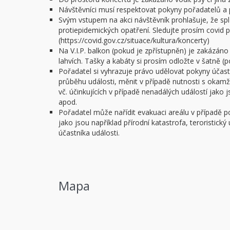
Návštěvníci musí respektovat pokyny pořadatelů a 
Svým vstupem na akci návštěvník prohlašuje, že spl
protiepidemických opatření. Sledujte prosím covid po
(https://covid.gov.cz/situace/kultura/koncerty)
Na V.I.P. balkon (pokud je zpřístupněn) je zakázáno
lahvích. Tašky a kabáty si prosím odložte v šatně (
Pořadatel si vyhrazuje právo udělovat pokyny úča
průběhu události, měnit v případě nutnosti s okam
vč. účinkujících v případě nenadálých událostí jako
apod.
Pořadatel může nařídit evakuaci areálu v případě 
jako jsou například přírodní katastrofa, teroristick
účastníka události.
Mapa