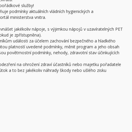
pořádkové služby!
ňuje podmínky aktuálních vládních hygienických a
rtál ministerstva vnitra.
 vnášet jakékoliv nápoje, s výjimkou nápojů v uzavíratelných PET
pokud je zpřístupněna).
stníkům události za účelem zachování bezpečného a hladkého
žitou platností uvedené podmínky, měnit program a jeho obsah
 jsou povětrnostní podmínky, nehody, zdravotní stav účinkujících
podezření na ohrožení zdraví účastníků nebo majetku pořadatele
ý útok a to bez jakékoliv náhrady škody nebo ušlého zisku