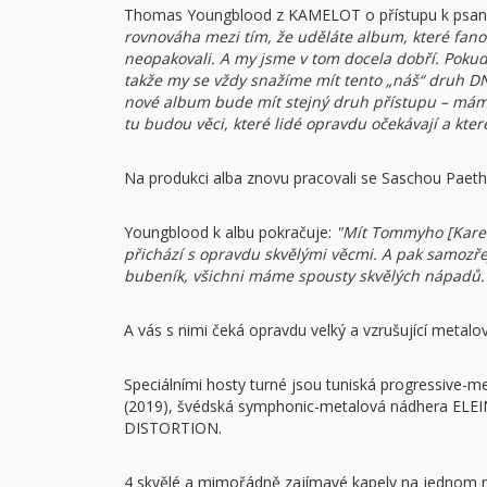
Thomas Youngblood z KAMELOT o přístupu k psaní p
rovnováha mezi tím, že uděláte album, které fanou
neopakovali. A my jsme v tom docela dobří. Pokud 
takže my se vždy snažíme mít tento „náš“ druh DNA
nové album bude mít stejný druh přístupu – máme
tu budou věci, které lidé opravdu očekávají a kte
Na produkci alba znovu pracovali se Saschou Paeth
Youngblood k albu pokračuje:
"Mít Tommyho [Karevi
přichází s opravdu skvělými věcmi. A pak samozřej
bubeník, všichni máme spousty skvělých nápadů. 
A vás s nimi čeká opravdu velký a vzrušující metalo
Speciálními hosty turné jsou tuniská progressive-
(2019), švédská symphonic-metalová nádhera ELE
DISTORTION.
4 skvělé a mimořádně zajímavé kapely na jednom m