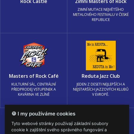
Rock Castle
Zimní Masters of Rock
ZIMNÍ MUTACE NEJVĚTŠÍHO
METALOVÉHO FESTIVALU V ČESKÉ
REPUBLICE
Masters of Rock Café
Reduta Jazz Club
KULTURNÍ SÁL, CENTRÁLNÍ
JEDEN Z DESETI NEJLEPŠÍCH A
PŘEDPRODEJ VSTUPENEK A
NEJSTARŠÍCH JAZZOVÝCH KLUBŮ
KAVÁRNA VE ZLÍNĚ
V EVROPĚ.
🍪 I my používáme cookies
Tyto webové stránky používají základní soubory
cookie k zajištění svého správného fungování a