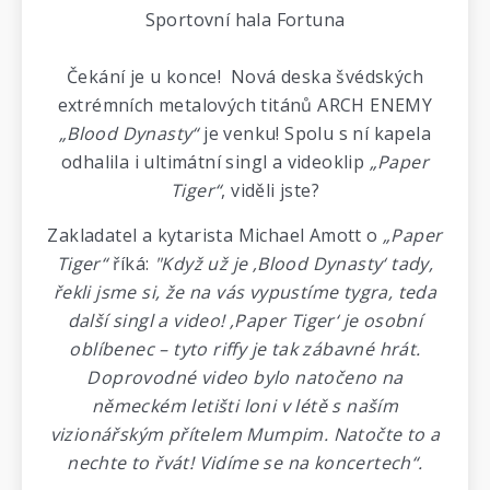
Sportovní hala Fortuna
Čekání je u konce! Nová deska švédských
extrémních metalových titánů ARCH ENEMY
„Blood Dynasty“
je venku! Spolu s ní kapela
odhalila i ultimátní singl a videoklip
„Paper
Tiger“
, viděli jste?
Zakladatel a kytarista Michael Amott o
„Paper
Tiger“
říká:
"Když už je ‚Blood Dynasty‘ tady,
řekli jsme si, že na vás vypustíme tygra, teda
další singl a video! ‚Paper Tiger‘ je osobní
oblíbenec – tyto riffy je tak zábavné hrát.
Doprovodné video bylo natočeno na
německém letišti loni v létě s naším
vizionářským přítelem Mumpim. Natočte to a
nechte to řvát! Vidíme se na koncertech“.