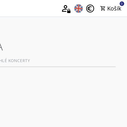
0
Košík
A
HLÉ KONCERTY