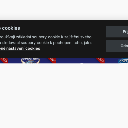
Pravidla akcí
Obchodní podmínk
e cookies
Př
Reklamační řá
užívají základní soubory cookie k zajištění svého
 sledovací soubory cookie k pochopení toho, jak s
Odm
07.2026
05.-07.06.2026
13.-15.08.2026
né nastavení cookies
k
Metalfest Open
Rock Castle
Zimní Ma
Air
Ro
FESTIVAL V PŘEKRÁSNÉM
ZIMNÍ 
PROSTŘEDÍ AMFITEÁTRU
NEJVĚ
LOCHOTÍN
METAL
FESTIVAL
REPU