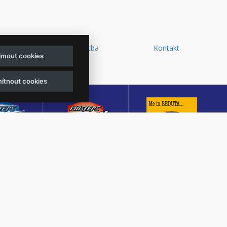
y a
Doprava a platba
Kontakt
ijmout cookies
d
ítnout cookies
sters of
Masters of Rock
Reduta Jazz Club
ck
Café
JEDEN Z DESETI
MUTACE
KULTURNÍ SÁL,
NEJLEPŠÍCH A
TŠÍHO
CENTRÁLNÍ PŘEDPRODEJ
NEJSTARŠÍCH
OVÉHO
VSTUPENEK A KAVÁRNA
JAZZOVÝCH KLUBŮ V
U V ČESKÉ
VE ZLÍNĚ
EVROPĚ.
BLICE