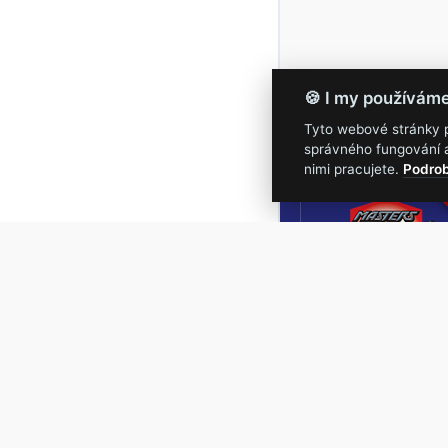
🍪 I my používám
Tyto webové stránky po
správného fungování a
16.-19.
nimi pracujete.
Podrob
Masters of Roc
NEJVĚTŠÍ
ROCKMETALOVÁ
UDÁLOST V ČESKÉ
REPUBLICE