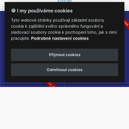
Kontakt
🍪 I my používáme cookies
16.-19.07.2026
05.-07.06.202
Tyto webové stránky používají základní soubory
cookie k zajištění svého správného fungování a
sledovací soubory cookie k pochopení toho, jak s nimi
pracujete.
Podrobné nastavení cookies
Masters of Rock
Metalfest Open Air
Přijmout cookies
NEJVĚTŠÍ ROCKMETALOVÁ
FESTIVAL V PŘEKRÁSNÉM
UDÁLOST V ČESKÉ REPUBLICE
PROSTŘEDÍ AMFITEÁTRU
LOCHOTÍN
Odmítnout cookies
13.-15.08.2026
Rock Castle
Zimní Masters of Rock