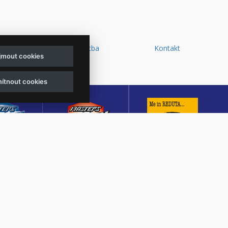
y a
Doprava a platba
Kontakt
ijmout cookies
d
ítnout cookies
sters of
Masters of Rock
Reduta Jazz Club
ck
Café
JEDEN Z DESETI
MUTACE
KULTURNÍ SÁL,
NEJLEPŠÍCH A
TŠÍHO
CENTRÁLNÍ PŘEDPRODEJ
NEJSTARŠÍCH
OVÉHO
VSTUPENEK A KAVÁRNA
JAZZOVÝCH KLUBŮ V
U V ČESKÉ
VE ZLÍNĚ
EVROPĚ.
BLICE