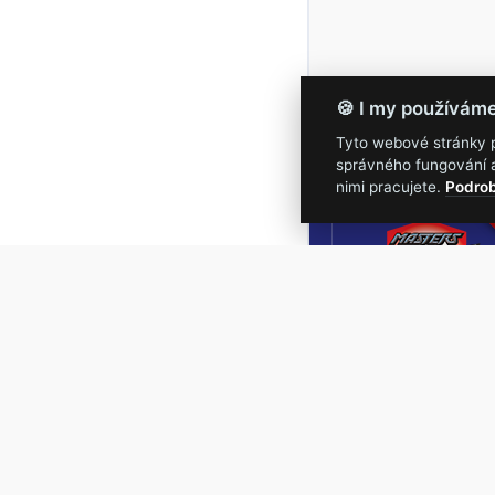
🍪 I my používám
Tyto webové stránky po
správného fungování a
16.-19.
nimi pracujete.
Podrob
Masters of Roc
NEJVĚTŠÍ
ROCKMETALOVÁ
UDÁLOST V ČESKÉ
REPUBLICE