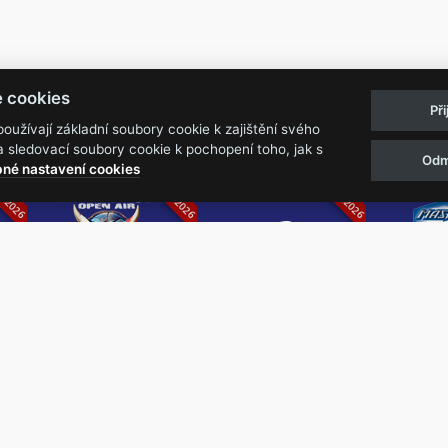
Pravidla akcí
Obchodní podmínk
e cookies
Př
Reklamační řá
užívají základní soubory cookie k zajištění svého
 sledovací soubory cookie k pochopení toho, jak s
Odm
07.2026
05.-07.06.2026
13.-15.08.2026
né nastavení cookies
k
Metalfest Open
Rock Castle
Zimní Ma
Air
Ro
FESTIVAL V PŘEKRÁSNÉM
ZIMNÍ 
PROSTŘEDÍ AMFITEÁTRU
NEJVĚ
LOCHOTÍN
METAL
FESTIVAL
REPU