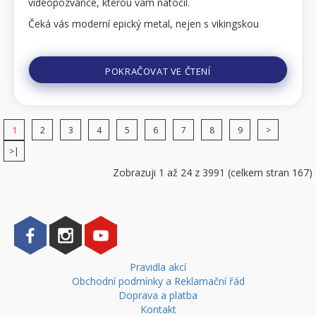
videopozvánce, kterou vám natočil.
Čeká vás moderní epický metal, nejen s vikingskou
tématikou, plný hrdinských příběhů a z...
POKRAČOVAT VE ČTENÍ
1
2
3
4
5
6
7
8
9
>
>|
Zobrazuji 1 až 24 z 3991 (celkem stran 167)
Pravidla akcí
Obchodní podmínky a Reklamační řád
Doprava a platba
Kontakt