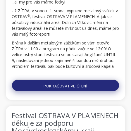
...a my pro vás máme fotky!
Už ZÍTRA, v sobotu 1. srpna, vypukne metalový svátek v
OSTRAVĚ, festival OSTRAVA V PLAMENECH! A jak se
působivý industriální areál Dolních Vítkovic mění na
festivalový areál se můžete mrknout už dnes, máme pro
vás malý fotoreport!
Brána k dalším metalovým zážitkům se vám otevře
ZÍTRA v 11:00 a program na pódiu začne ve 12:00! O
velice ostrý start festivalu se postarají Angličané UNTIL
9, následovaní jednou zajímavější bandou než druhou.
Vrcholem festivalu pak bude kultovní a srdcová kapela
Maxe Cavalery – SOULFLY, kteří vám představí své nov...
POKRAČOVAT VE ČTENÍ
Festival OSTRAVA V PLAMENECH
děkuje za podporu
Moravskoslezskému kraji