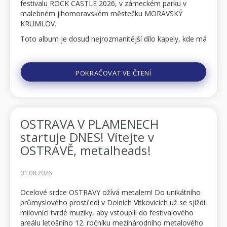
festivalu ROCK CASTLE 2026, v zámeckém parku v
malebném jihomoravském městečku MORAVSKÝ
KRUMLOV.
Toto album je dosud nejrozmanitější dílo kapely, kde má
každá ze skladeb svůj jedinečný charakter. Je to
dramatická a poutavá ces...
POKRAČOVAT VE ČTENÍ
OSTRAVA V PLAMENECH
startuje DNES! Vítejte v
OSTRAVĚ, metalheads!
01.08.2026
Ocelové srdce OSTRAVY ožívá metalem! Do unikátního
průmyslového prostředí v Dolních Vítkovicích už se sjíždí
milovníci tvrdé muziky, aby vstoupili do festivalového
areálu letošního 12. ročníku mezinárodního metalového