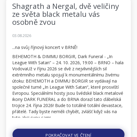
Shagrath a Nergal, dvě veličiny
ze světa black metalu vás
osobně zvou
03.08.2026
...na svůj říjnový koncert v BRNĚ!
BEHEMOTH & DIMMU BORGIR, Dark Funeral - „In
League With Satan“ – 24. 10. 2026, 19:00 – BRNO – hala
VodovaUž v říjnu 2026 se dvě z nejvlivnějších sil
extrémního metalu spojují k monumentálnímu živému
útoku: BEHEMOTH a DIMMU BORGIR se vydávají na
společné turné „In League With Satan“, které prosviští
Evropou. Speciálními hosty jsou švédské black metalové
ikony DARK FUNERAL a do BRNA dorazí tato ďábelská
trojice 24. října 2026! Bude to totálně totální devastace,
přátelé. Tady byste neměli chybět, zvlášť když vás na
tuto akci svou sami ...
POKRAČOVAT VE ČTENÍ