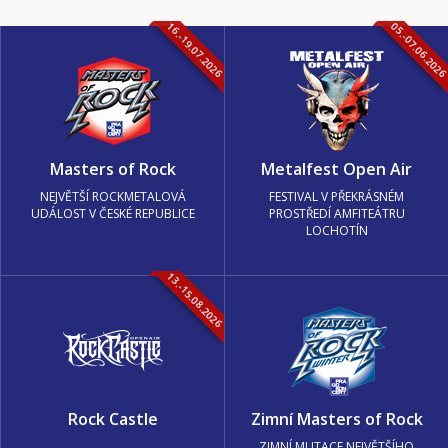
16.-19.07.2026
05.-07.06.202
Masters of Rock
Metalfest Open Air
NEJVĚTŠÍ ROCKMETALOVÁ
FESTIVAL V PŘEKRÁSNÉM
UDÁLOST V ČESKÉ REPUBLICE
PROSTŘEDÍ AMFITEÁTRU
LOCHOTÍN
13.-15.08.2026
Rock Castle
Zimní Masters of Rock
ZIMNÍ MUTACE NEJVĚTŠÍHO