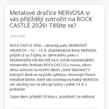
Metalové dračice NERVOSA si
vás přijíždějí zotročit na ROCK
CASTLE 2026! Těšíte se?
29.07.2026
ROCK CASTLE 2026 – zámecký park, MORAVSKÝ
KRUMLOV – 13. – 15. 8. 2026Metalové ikony NERVOSA
přijíždí už za 3 týdny do zámeckého parku v
MORAVSKÉM KRUMLOVĚ na 6. ročník mezinárodního
metalového festivalu ROCK CASTLE s novou, silnou
vlnou zuřivosti na novém album „Slave Machine“! S
krásných dívek se na pódiu vyklubou ohromující thrash
metalové bestie, které vás rozsekají na hadry! NERVOSA
vás všechny zve na zdrcující párty v pátek 14. 8. v
podvečer!
Carpe diem, přátelé! Už brzy v „Krumlově“ na viděnou!
Festivalové permanentky i jednodenní vstupenky, za...