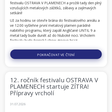
festivalu OSTRAVA V PLAMENECH a prožili tady den plný
vzrušujících metalových zážitků, zábavy a zajímavých
setkání!
Už za hodinu se otevře brána do festivalového areálu a
ve 12:00 vyšlehne první metalový plamen parádně
nabitého programu, který zapálí Angličané UNTIL 9 a
metal tady bude dunět až do hluboké noci. Vrcholem
festivalu bude ikonická show groove brazi...
POKRAČOVAT VE ČTENÍ
12. ročník festivalu OSTRAVA V
PLAMENECH startuje ZÍTRA!
Přípravy vrcholí
31.07.2026