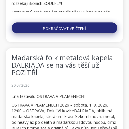
rozsekají ikoničtí SOULFLY!
Festivalový areál se vám otevře už v 11 hodin a vaše
první kroky mohou vést k festivalovému shopu, kde na
vás bude čekat celý zbrusu no...
POKRAČOVAT VE ČTENÍ
Maďarská folk metalová kapela
DALRIADA se na vás těší už
POZÍTŘÍ
30.07.2026
...na festivalu OSTRAVA V PLAMENECH!
OSTRAVA V PLAMENECH 2026 – sobota, 1. 8. 2026.
12:00 – OSTRAVA, Dolní VítkoviceDALRIADA, oblíbená
maďarská kapela, která umí krásně zkombinovat metal,
od heavy až po death a maďarskou lidovou hudbu, čímž
je jejich tvorba zcela originální. Texty písni jsou převážně