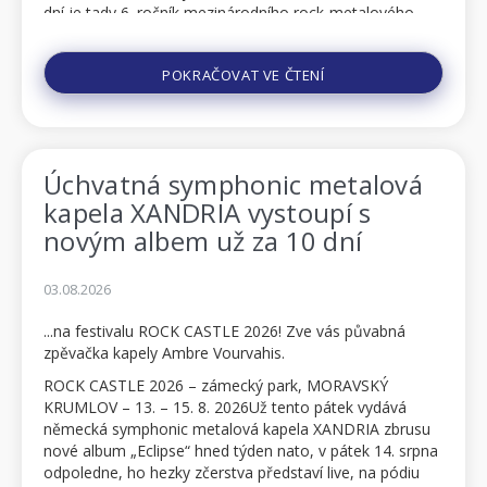
dní je tady 6. ročník mezinárodního rock-metalového
fest...
POKRAČOVAT VE ČTENÍ
Úchvatná symphonic metalová
kapela XANDRIA vystoupí s
novým albem už za 10 dní
03.08.2026
...na festivalu ROCK CASTLE 2026! Zve vás půvabná
zpěvačka kapely Ambre Vourvahis.
ROCK CASTLE 2026 – zámecký park, MORAVSKÝ
KRUMLOV – 13. – 15. 8. 2026Už tento pátek vydává
německá symphonic metalová kapela XANDRIA zbrusu
nové album „Eclipse“ hned týden nato, v pátek 14. srpna
odpoledne, ho hezky zčerstva představí live, na pódiu