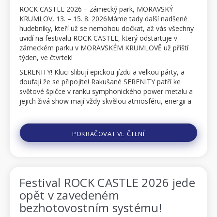
ROCK CASTLE 2026 – zámecký park, MORAVSKÝ
KRUMLOV, 13. – 15. 8. 2026Máme tady další nadšené
hudebníky, kteří už se nemohou dočkat, až vás všechny
uvidí na festivalu ROCK CASTLE, který odstartuje v
zámeckém parku v MORAVSKÉM KRUMLOVĚ už příští
týden, ve čtvrtek!
SERENITY! Kluci slibují epickou jízdu a velkou párty, a
doufají že se připojíte! Rakušané SERENITY patří ke
světové špičce v ranku symphonického power metalu a
jejich živá show mají vždy skvělou atmosféru, energii a
dynamický šmrnc! Nenechte se přemlouvat a dorazte
příští týde...
POKRAČOVAT VE ČTENÍ
Festival ROCK CASTLE 2026 jede
opět v zavedeném
bezhotovostním systému!