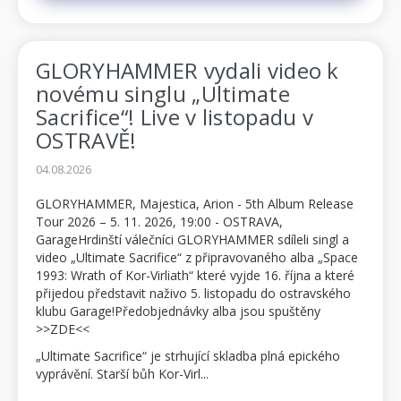
GLORYHAMMER vydali video k
novému singlu „Ultimate
Sacrifice“! Live v listopadu v
OSTRAVĚ!
04.08.2026
GLORYHAMMER, Majestica, Arion - 5th Album Release
Tour 2026 – 5. 11. 2026, 19:00 - OSTRAVA,
GarageHrdinští válečníci GLORYHAMMER sdíleli singl a
video „Ultimate Sacrifice“ z připravovaného alba „Space
1993: Wrath of Kor-Virliath“ které vyjde 16. října a které
přijedou představit naživo 5. listopadu do ostravského
klubu Garage!Předobjednávky alba jsou spuštěny
>>ZDE<<
„Ultimate Sacrifice“ je strhující skladba plná epického
vyprávění. Starší bůh Kor-Virl...