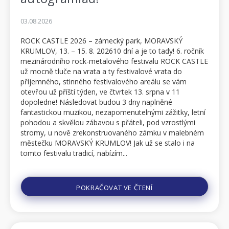
03.08.2026
ROCK CASTLE 2026 – zámecký park, MORAVSKÝ
KRUMLOV, 13. – 15. 8. 202610 dní a je to tady! 6. ročník
mezinárodního rock-metalového festivalu ROCK CASTLE
už mocně tluče na vrata a ty festivalové vrata do
příjemného, stinného festivalového areálu se vám
otevřou už příští týden, ve čtvrtek 13. srpna v 11
dopoledne! Následovat budou 3 dny naplněné
fantastickou muzikou, nezapomenutelnými zážitky, letní
pohodou a skvělou zábavou s přáteli, pod vzrostlými
stromy, u nově zrekonstruovaného zámku v malebném
městečku MORAVSKÝ KRUMLOV! Jak už se stalo i na
tomto festivalu tradicí, nabízím...
POKRAČOVAT VE ČTENÍ