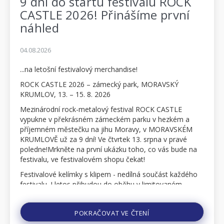
9 dní do startu festivalu ROCK
CASTLE 2026! Přinášíme první
náhled
04.08.2026
...na letošní festivalový merchandise!
ROCK CASTLE 2026 – zámecký park, MORAVSKÝ
KRUMLOV, 13. – 15. 8. 2026
Mezinárodní rock-metalový festival ROCK CASTLE
vypukne v překrásném zámeckém parku v hezkém a
příjemném městečku na jihu Moravy, v MORAVSKÉM
KRUMLOVĚ už za 9 dní! Ve čtvrtek 13. srpna v pravé
poledne!Mrkněte na první ukázku toho, co vás bude na
festivalu, ve festivalovém shopu čekat!
Festivalové kelímky s klipem - nedílná součást každého
festivalu. I letos přibudou do oběhu v limitovaném
množství dva zbrusu nové motivy. Tyto nové kelímky
budou rovně...
POKRAČOVAT VE ČTENÍ