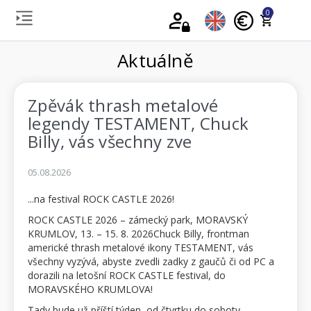
0
Aktuálně
Zpěvák thrash metalové
legendy TESTAMENT, Chuck
Billy, vás všechny zve
05.08.2026
...na festival ROCK CASTLE 2026!
ROCK CASTLE 2026 – zámecký park, MORAVSKÝ
KRUMLOV, 13. – 15. 8. 2026Chuck Billy, frontman
americké thrash metalové ikony TESTAMENT, vás
všechny vyzývá, abyste zvedli zadky z gaučů či od PC a
dorazili na letošní ROCK CASTLE festival, do
MORAVSKÉHO KRUMLOVA!
Tady bude už příští týden, od čtvrtku do soboty,