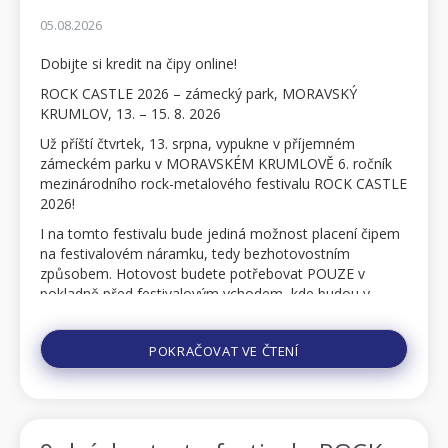
05.08.2026
Dobijte si kredit na čipy online!
ROCK CASTLE 2026 – zámecký park, MORAVSKÝ
KRUMLOV, 13. – 15. 8. 2026
Už příští čtvrtek, 13. srpna, vypukne v příjemném
zámeckém parku v MORAVSKÉM KRUMLOVĚ 6. ročník
mezinárodního rock-metalového festivalu ROCK CASTLE
2026!
I na tomto festivalu bude jediná možnost placení čipem
na festivalovém náramku, tedy bezhotovostním
způsobem. Hotovost budete potřebovat POUZE v
pokladně před festivalovým vchodem, kde budou v
prodeji festivalové permanentky i jednodenní vstupenky
a také festivalové vstupenky na festivaly METALFEST
POKRAČOVAT VE ČTENÍ
OP...