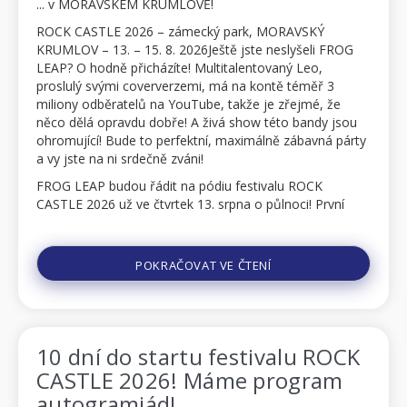
... v MORAVSKÉM KRUMLOVĚ!
ROCK CASTLE 2026 – zámecký park, MORAVSKÝ
KRUMLOV – 13. – 15. 8. 2026Ještě jste neslyšeli FROG
LEAP? O hodně přicházíte! Multitalentovaný Leo,
proslulý svými coververzemi, má na kontě téměř 3
miliony odběratelů na YouTube, takže je zřejmé, že
něco dělá opravdu dobře! A živá show této bandy jsou
ohromující! Bude to perfektní, maximálně zábavná párty
a vy jste na ni srdečně zváni!
FROG LEAP budou řádit na pódiu festivalu ROCK
CASTLE 2026 už ve čtvrtek 13. srpna o půlnoci! První
festivalový den se zkrátka příliš nevyspíte, a tak to má
být!...
POKRAČOVAT VE ČTENÍ
10 dní do startu festivalu ROCK
CASTLE 2026! Máme program
autogramiád!