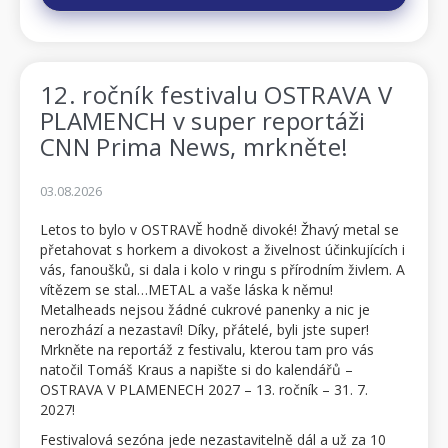
12. ročník festivalu OSTRAVA V
PLAMENCH v super reportáži
CNN Prima News, mrkněte!
03.08.2026
Letos to bylo v OSTRAVĚ hodně divoké! Žhavý metal se
přetahovat s horkem a divokost a živelnost účinkujících i
vás, fanoušků, si dala i kolo v ringu s přírodním živlem. A
vítězem se stal…METAL a vaše láska k němu!
Metalheads nejsou žádné cukrové panenky a nic je
nerozhází a nezastaví! Díky, přátelé, byli jste super!
Mrkněte na reportáž z festivalu, kterou tam pro vás
natočil Tomáš Kraus a napište si do kalendářů –
OSTRAVA V PLAMENECH 2027 – 13. ročník – 31. 7.
2027!
Festivalová sezóna jede nezastavitelně dál a už za 10