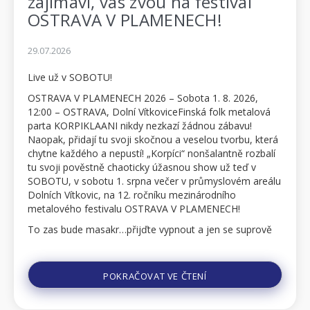
zajímaví, vás zvou na festival
OSTRAVA V PLAMENECH!
29.07.2026
Live už v SOBOTU!
OSTRAVA V PLAMENECH 2026 – Sobota 1. 8. 2026,
12:00 – OSTRAVA, Dolní VítkoviceFinská folk metalová
parta KORPIKLAANI nikdy nezkazí žádnou zábavu!
Naopak, přidají tu svoji skočnou a veselou tvorbu, která
chytne každého a nepustí! „Korpíci“ nonšalantně rozbalí
tu svoji pověstně chaoticky úžasnou show už teď v
SOBOTU, v sobotu 1. srpna večer v průmyslovém areálu
Dolních Vítkovic, na 12. ročníku mezinárodního
metalového festivalu OSTRAVA V PLAMENECH!
To zas bude masakr…přijďte vypnout a jen se suprově
bavit. Bezstarostná jízda s KORPIKLAANI a dalš...
POKRAČOVAT VE ČTENÍ