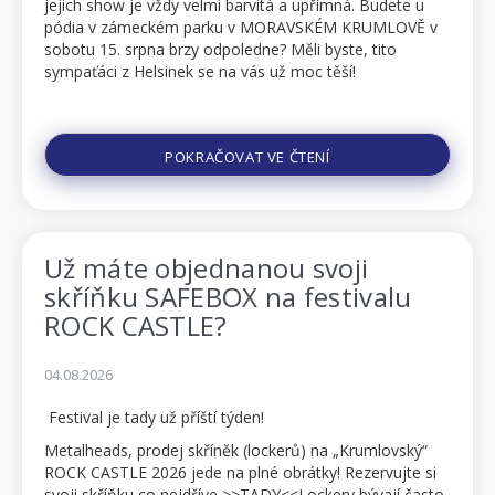
jejich show je vždy velmi barvitá a upřímná. Budete u
pódia v zámeckém parku v MORAVSKÉM KRUMLOVĚ v
sobotu 15. srpna brzy odpoledne? Měli byste, tito
sympaťáci z Helsinek se na vás už moc těší!
Festivalové permanentky i jednodenní vst...
POKRAČOVAT VE ČTENÍ
Už máte objednanou svoji
skříňku SAFEBOX na festivalu
ROCK CASTLE?
04.08.2026
Festival je tady už příští týden!
Metalheads, prodej skříněk (lockerů) na „Krumlovský“
ROCK CASTLE 2026 jede na plné obrátky! Rezervujte si
svoji skříňku co nejdříve >>TADY<<Lockery bývají často