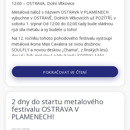
12:00 – OSTRAVA, Dolní Vítkovice
Metalová nálož s názvem OSTRAVA V PLAMENECH
vybuchne v OSTRAVĚ, Dolních Vítkovicích už POZÍTŘÍ, v
sobotu 1. srpna! Od 12:00 do 02:00 tady bude vládnou
ryzí síla metalu a vy budete u toho!
Na 12. ročníku tohoto pohodového festivalu vystoupí
metalová ikona Max Cavalera se svou družinou
SOULFLY a novou deskou „Chama“, z finských lesů
dorazí i folk-metalová párty banda KORPIKLAANI,
švédští bojovníci BLOODBOUND, p...
POKRAČOVAT VE ČTENÍ
2 dny do startu metalového
festivalu OSTRAVA V
PLAMENECH!
30.07.2026