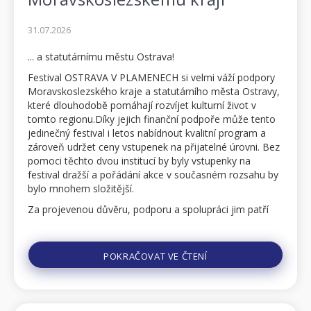
31.07.2026
... a statutárnímu městu Ostrava!
Festival OSTRAVA V PLAMENECH si velmi váží podpory
Moravskoslezského kraje a statutárního města Ostravy,
které dlouhodobě pomáhají rozvíjet kulturní život v
tomto regionu.Díky jejich finanční podpoře může tento
jedinečný festival i letos nabídnout kvalitní program a
zároveň udržet ceny vstupenek na přijatelné úrovni. Bez
pomoci těchto dvou institucí by byly vstupenky na
festival dražší a pořádání akce v současném rozsahu by
bylo mnohem složitější.
Za projevenou důvěru, podporu a spolupráci jim patří
ohromné díky. Jako pořadate...
POKRAČOVAT VE ČTENÍ