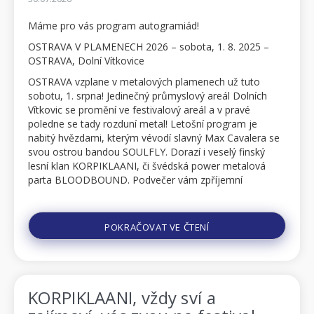
Máme pro vás program autogramiád!
OSTRAVA V PLAMENECH 2026 – sobota, 1. 8. 2025 –
OSTRAVA, Dolní Vítkovice
OSTRAVA vzplane v metalových plamenech už tuto
sobotu, 1. srpna! Jedinečný průmyslový areál Dolních
Vítkovic se promění ve festivalový areál a v pravé
poledne se tady rozduní metal! Letošní program je
nabitý hvězdami, kterým vévodí slavný Max Cavalera se
svou ostrou bandou SOULFLY. Dorazí i veselý finský
lesní klan KORPIKLAANI, či švédská power metalová
parta BLOODBOUND. Podvečer vám zpříjemní
pohodová letová posádka THE NIGHT FLIGHT ORCHE...
POKRAČOVAT VE ČTENÍ
KORPIKLAANI, vždy sví a