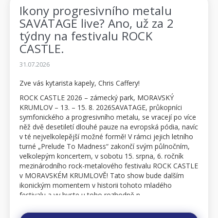
Ikony progresivního metalu
SAVATAGE live? Ano, už za 2
týdny na festivalu ROCK
CASTLE.
31.07.2026
Zve vás kytarista kapely, Chris Caffery!
ROCK CASTLE 2026 – zámecký park, MORAVSKÝ
KRUMLOV – 13. – 15. 8. 2026SAVATAGE, průkopníci
symfonického a progresivního metalu, se vracejí po více
něž dvě desetiletí dlouhé pauze na evropská pódia, navíc
v té nejvelkolepější možné formě! V rámci jejich letního
turné „Prelude To Madness“ zakončí svým půlnočním,
velkolepým koncertem, v sobotu 15. srpna, 6. ročník
mezinárodního rock-metalového festivalu ROCK CASTLE
v MORAVSKÉM KRUMLOVĚ! Tato show bude dalším
ikonickým momentem v historii tohoto mladého
festivalu a vy byste u toho rozhodně n...