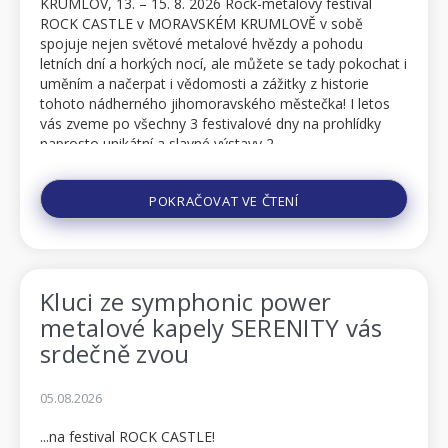
KRUMLOV, 13. – 15. 8. 2026 Rock-metalový festival
ROCK CASTLE v MORAVSKÉM KRUMLOVĚ v sobě
spojuje nejen světové metalové hvězdy a pohodu
letních dní a horkých nocí, ale můžete se tady pokochat i
uměním a načerpat i vědomosti a zážitky z historie
tohoto nádherného jihomoravského městečka! I letos
vás zveme po všechny 3 festivalové dny na prohlídky
naprosto unikátní a slavné výstavy 2...
POKRAČOVAT VE ČTENÍ
Kluci ze symphonic power
metalové kapely SERENITY vás
srdečně zvou
05.08.2026
...na festival ROCK CASTLE!