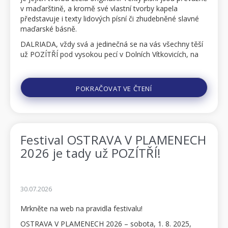
v maďarštině, a kromě své vlastní tvorby kapela
představuje i texty lidových písní či zhudebněné slavné
maďarské básně.
DALRIADA, vždy svá a jedinečná se na vás všechny těší
už POZÍTŘÍ pod vysokou pecí v Dolních Vítkovicích, na
12. ročníku mezinárodního metalového festiv...
POKRAČOVAT VE ČTENÍ
Festival OSTRAVA V PLAMENECH
2026 je tady už POZÍTŘÍ!
30.07.2026
Mrkněte na web na pravidla festivalu!
OSTRAVA V PLAMENECH 2026 – sobota, 1. 8. 2025,