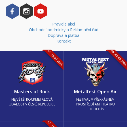
Pravidla akcí
Obchodní podmínky a Reklamační řád
Doprava a platba
Kontakt
16.-19.07.2026
05.-07.06.202
Masters of Rock
Metalfest Open Air
NEJVĚTŠÍ ROCKMETALOVÁ
FESTIVAL V PŘEKRÁSNÉM
UDÁLOST V ČESKÉ REPUBLICE
PROSTŘEDÍ AMFITEÁTRU
LOCHOTÍN