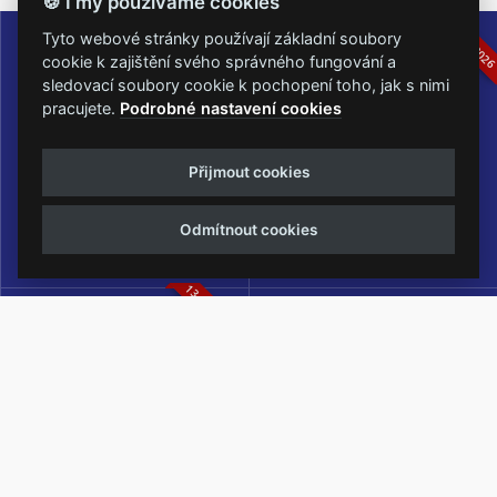
🍪 I my používáme cookies
16.-19.07.2026
05.-07.06.202
Tyto webové stránky používají základní soubory
cookie k zajištění svého správného fungování a
sledovací soubory cookie k pochopení toho, jak s nimi
pracujete.
Podrobné nastavení cookies
Masters of Rock
Metalfest Open Air
Přijmout cookies
NEJVĚTŠÍ ROCKMETALOVÁ
FESTIVAL V PŘEKRÁSNÉM
UDÁLOST V ČESKÉ REPUBLICE
PROSTŘEDÍ AMFITEÁTRU
Odmítnout cookies
LOCHOTÍN
13.-15.08.2026
Rock Castle
Zimní Masters of Rock
ZIMNÍ MUTACE NEJVĚTŠÍHO
METALOVÉHO FESTIVALU V ČESKÉ