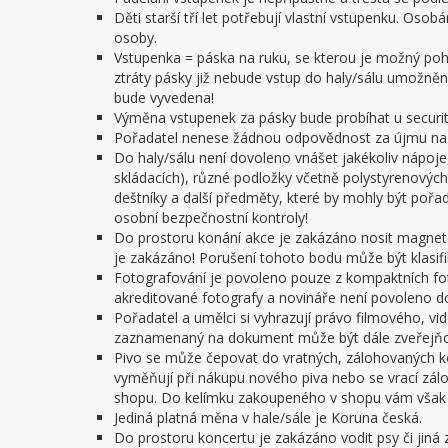
Děti starší tří let potřebují vlastní vstupenku. O
osoby.
Vstupenka = páska na ruku, se kterou je možný pohy
ztráty pásky již nebude vstup do haly/sálu umožněn.
bude vyvedena!
Výměna vstupenek za pásky bude probíhat u security
Pořadatel nenese žádnou odpovědnost za újmu na z
Do haly/sálu není dovoleno vnášet jakékoliv nápoje,
skládacích), různé podložky včetně polystyrenových 
deštníky a další předměty, které by mohly být poř
osobní bezpečnostní kontroly!
Do prostoru konání akce je zakázáno nosit magnet
je zakázáno! Porušení tohoto bodu může být klasifi
Fotografování je povoleno pouze z kompaktních f
akreditované fotografy a novináře není povoleno do 
Pořadatel a umělci si vyhrazují právo filmového, v
zaznamenaný na dokument může být dále zveřejňov
Pivo se může čepovat do vratných, zálohovaných ke
vyměňují při nákupu nového piva nebo se vrací zál
shopu. Do kelímku zakoupeného v shopu vám však n
Jediná platná měna v hale/sále je Koruna česká.
Do prostoru koncertu je zakázáno vodit psy či jiná z