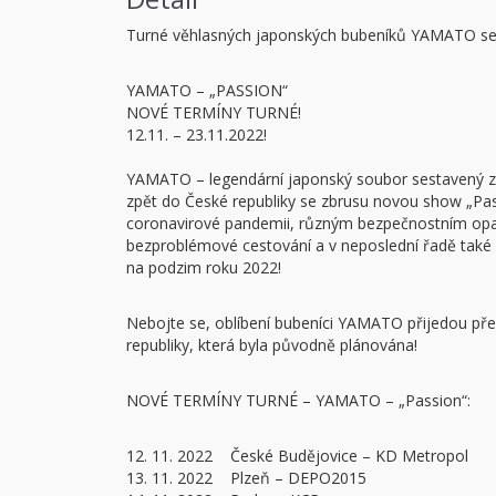
Turné věhlasných japonských bubeníků YAMATO se
YAMATO – „PASSION“
NOVÉ TERMÍNY TURNÉ!
12.11. – 23.11.2022!
YAMATO – legendární japonský soubor sestavený z tě
zpět do České republiky se zbrusu novou show „Passi
coronavirové pandemii, různým bezpečnostním opat
bezproblémové cestování a v neposlední řadě také s
na podzim roku 2022!
Nebojte se, oblíbení bubeníci YAMATO přijedou př
republiky, která byla původně plánována!
NOVÉ TERMÍNY TURNÉ – YAMATO – „Passion“:
12. 11. 2022 České Budějovice – KD Metropol
13. 11. 2022 Plzeň – DEPO2015