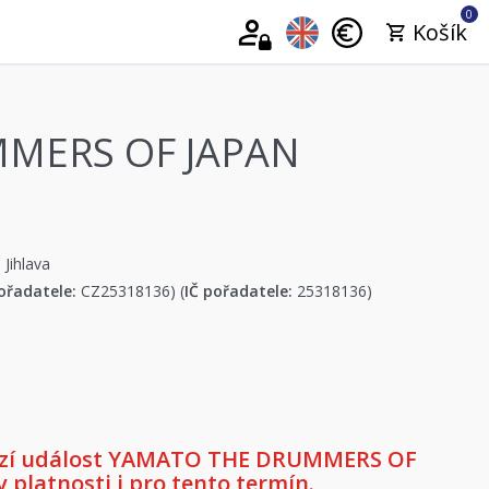
0
Košík
MERS OF JAPAN
 Jihlava
ořadatele:
CZ25318136) (
IČ pořadatele:
25318136)
ozí událost YAMATO THE DRUMMERS OF
v platnosti i pro tento termín.