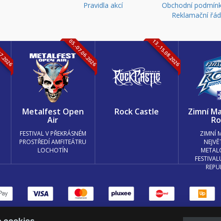
Pravidla akcí
Obchodní podmínk
Reklamační řá
07.2026
05.-07.06.2026
13.-15.08.2026
k
Metalfest Open
Rock Castle
Zimní Ma
Air
Ro
FESTIVAL V PŘEKRÁSNÉM
ZIMNÍ 
PROSTŘEDÍ AMFITEÁTRU
NEJVĚ
LOCHOTÍN
METAL
FESTIVAL
REPU
měnit nastavení cookies.
e cookies