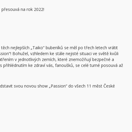
 přesouvá na rok 2022!
ch nejlepších „Taiko“ bubeníků se měl po třech letech vrátit
on“! Bohužel, vzhledem ke stále nejisté situaci ve světě kvůli
řením v jednotlivých zemích, které znemožňují bezpečné a
 přihlédnutím ke zdraví vás, fanoušků, se celé turné posouvá až
edstavit svou novou show „Passion“ do všech 11 měst České