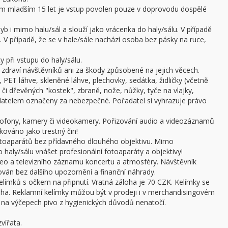
sobám mladším 15 let je vstup povolen pouze v doprovodu dospělé
b i mimo halu/sál a slouží jako vrácenka do haly/sálu. V případě
 V případě, že se v hale/sále nachází osoba bez pásky na ruce,
 při vstupu do haly/sálu.
draví návštěvníků ani za škody způsobené na jejich věcech.
 PET láhve, skleněné láhve, plechovky, sedátka, židličky (včetně
či dřevěných "kostek", zbraně, nože, nůžky, tyče na vlajky,
adatelem označeny za nebezpečné. Pořadatel si vyhrazuje právo
ofony, kamery či videokamery. Pořizování audio a videozáznamů
kováno jako trestný čin!
otoaparátů bez přídavného dlouhého objektivu. Mimo
haly/sálu vnášet profesionální fotoaparáty a objektivy!
ideo a televizního záznamu koncertu a atmosféry. Návštěvník
án bez dalšího upozornění a finanční náhrady.
límků s očkem na připnutí. Vratná záloha je 70 CZK. Kelímky se
oha. Reklamní kelímky můžou být v prodeji i v merchandisingovém
a výčepech pivo z hygienických důvodů nenatočí.
vířata.