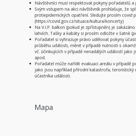
Návštěvníci musí respektovat pokyny pořadatelů a 
Svým vstupem na akci návštěvník prohlašuje, že spl
protiepidemických opatření. Sledujte prosím covid po
(https://covid.gov.cz/situace/kultura/koncerty)
Na V.I.P. balkon (pokud je zpřístupněn) je zakázáno
lahvích. Tašky a kabáty si prosím odložte v šatně (
Pořadatel si vyhrazuje právo udělovat pokyny úča
průběhu události, měnit v případě nutnosti s okam
vč. účinkujících v případě nenadálých událostí jako
apod.
Pořadatel může nařídit evakuaci areálu v případě 
jako jsou například přírodní katastrofa, teroristick
účastníka události.
Mapa