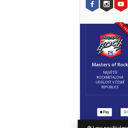
16.-19.
Masters of Roc
NEJVĚTŠÍ
ROCKMETALOVÁ
UDÁLOST V ČESKÉ
REPUBLICE
Podmínky užití
🍪 Z
🍪 I my používám