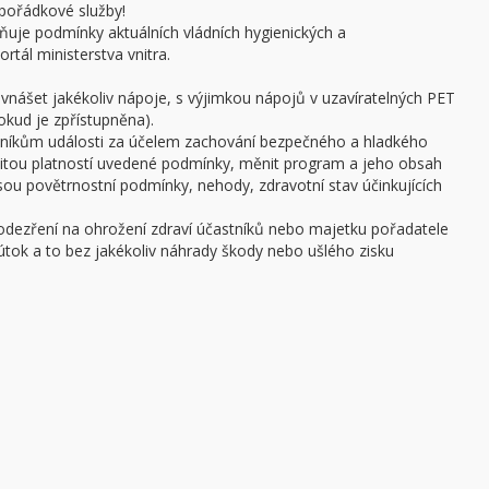
pořádkové služby!
ňuje podmínky aktuálních vládních hygienických a
rtál ministerstva vnitra.
 vnášet jakékoliv nápoje, s výjimkou nápojů v uzavíratelných PET
pokud je zpřístupněna).
stníkům události za účelem zachování bezpečného a hladkého
žitou platností uvedené podmínky, měnit program a jeho obsah
 jsou povětrnostní podmínky, nehody, zdravotní stav účinkujících
podezření na ohrožení zdraví účastníků nebo majetku pořadatele
ý útok a to bez jakékoliv náhrady škody nebo ušlého zisku