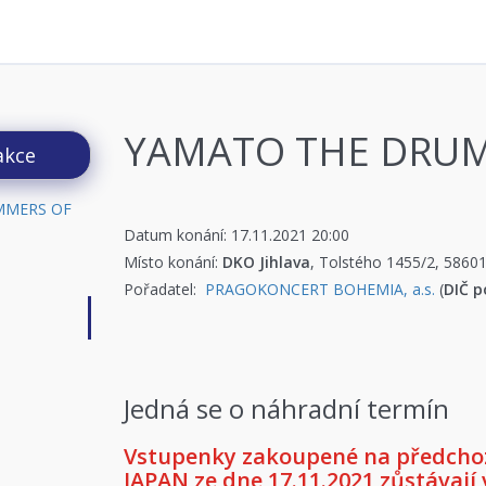
YAMATO THE DRUM
akce
Datum konání: 17.11.2021 20:00
Místo konání:
DKO Jihlava
, Tolstého 1455/2, 58601
Pořadatel:
PRAGOKONCERT BOHEMIA, a.s.
(
DIČ p
Jedná se o náhradní termín
Vstupenky zakoupené na předch
JAPAN ze dne 17.11.2021 zůstávají 