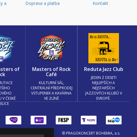
y a
Doprava a platba
Kontakt
d
sters of
Masters of Rock
Reduta Jazz Club
ck
Café
JEDEN Z DESETI
MUTACE
KULTURNÍ SÁL,
NEJLEPŠÍCH A
TŠÍHO
CENTRÁLNÍ PŘEDPRODEJ
NEJSTARŠÍCH
OVÉHO
VSTUPENEK A KAVÁRNA
JAZZOVÝCH KLUBŮ V
U V ČESKÉ
VE ZLÍNĚ
EVROPĚ.
BLICE
© PRAGOKONCERT BOHEMIA, a.s.