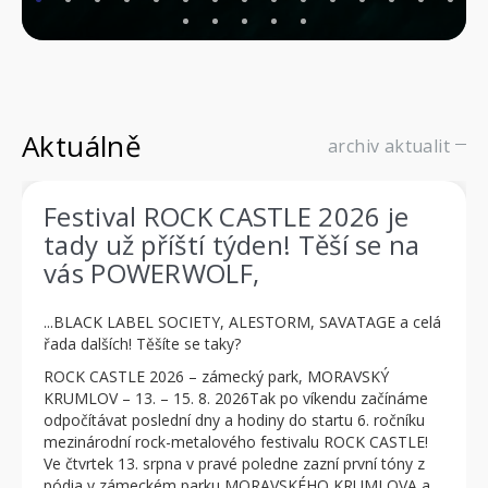
Aktuálně
archiv aktualit
Festival ROCK CASTLE 2026 je
tady už příští týden! Těší se na
vás POWERWOLF,
...BLACK LABEL SOCIETY, ALESTORM, SAVATAGE a celá
řada dalších! Těšíte se taky?
ROCK CASTLE 2026 – zámecký park, MORAVSKÝ
KRUMLOV – 13. – 15. 8. 2026Tak po víkendu začínáme
odpočítávat poslední dny a hodiny do startu 6. ročníku
mezinárodní rock-metalového festivalu ROCK CASTLE!
Ve čtvrtek 13. srpna v pravé poledne zazní první tóny z
pódia v zámeckém parku MORAVSKÉHO KRUMLOVA a