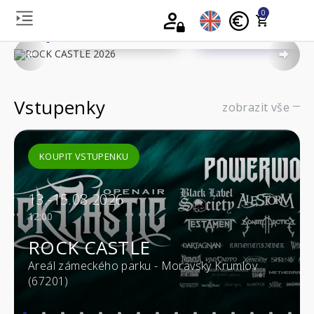
0
KOUPIT VSTUPENKU
VÍCE INFORMACÍ
Previous
Nex
Vstupenky
zobrazit vše
KOUPIT VSTUPENKU
13.-15.08.2026
12:00
ROCK CASTLE
Areál zámeckého parku - Moravský Krumlov
(67201)