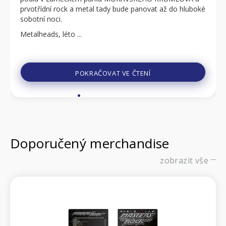
prvotřídní rock a metal tady bude panovat až do hluboké
sobotní noci.
Metalheads, léto ...
POKRAČOVAT VE ČTENÍ
Doporučený merchandise
zobrazit vše