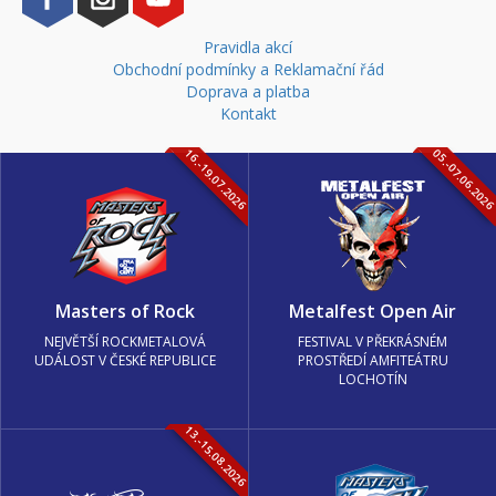
Pravidla akcí
Obchodní podmínky a Reklamační řád
Doprava a platba
Kontakt
16.-19.07.2026
05.-07.06.202
Masters of Rock
Metalfest Open Air
NEJVĚTŠÍ ROCKMETALOVÁ
FESTIVAL V PŘEKRÁSNÉM
UDÁLOST V ČESKÉ REPUBLICE
PROSTŘEDÍ AMFITEÁTRU
LOCHOTÍN
13.-15.08.2026