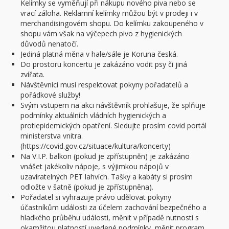
Kelímky se vyměňují při nákupu nového piva nebo se
vrací záloha. Reklamní kelímky můžou být v prodeji i v
merchandisingovém shopu. Do kelímku zakoupeného v
shopu vám však na výčepech pivo z hygienických
důvodů nenatočí.
Jediná platná měna v hale/sále je Koruna česká.
Do prostoru koncertu je zakázáno vodit psy či jiná
zvířata.
Návštěvníci musí respektovat pokyny pořadatelů a
pořádkové služby!
Svým vstupem na akci návštěvník prohlašuje, že splňuje
podmínky aktuálních vládních hygienických a
protiepidemických opatření. Sledujte prosím covid portál
ministerstva vnitra.
(https://covid.gov.cz/situace/kultura/koncerty)
Na V.I.P. balkon (pokud je zpřístupněn) je zakázáno
vnášet jakékoliv nápoje, s výjimkou nápojů v
uzavíratelných PET lahvích. Tašky a kabáty si prosím
odložte v šatně (pokud je zpřístupněna).
Pořadatel si vyhrazuje právo udělovat pokyny
účastníkům události za účelem zachování bezpečného a
hladkého průběhu události, měnit v případě nutnosti s
okamžitou platností uvedené podmínky, měnit program