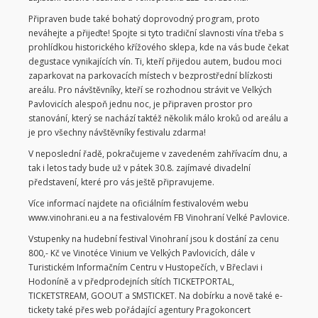
Připraven bude také bohatý doprovodný program, proto
neváhejte a přijeďte! Spojte si tyto tradiční slavnosti vína třeba s
prohlídkou historického křížového sklepa, kde na vás bude čekat
degustace vynikajících vín. Ti, kteří přijedou autem, budou moci
zaparkovat na parkovacích místech v bezprostřední blízkosti
areálu. Pro návštěvníky, kteří se rozhodnou strávit ve Velkých
Pavlovicích alespoň jednu noc, je připraven prostor pro
stanování, který se nachází taktéž několik málo kroků od areálu a
je pro všechny návštěvníky festivalu zdarma!
V neposlední řadě, pokračujeme v zavedeném zahřívacím dnu, a
tak i letos tady bude už v pátek 30.8. zajímavé divadelní
představení, které pro vás ještě připravujeme.
Více informací najdete na oficiálním festivalovém webu
www.vinohrani.eu a na festivalovém FB Vinohraní Velké Pavlovice.
Vstupenky na hudební festival Vinohraní jsou k dostání za cenu
800,- Kč ve Vinotéce Vinium ve Velkých Pavlovicích, dále v
Turistickém Informačním Centru v Hustopečích, v Břeclavi i
Hodoníně a v předprodejních sítích TICKETPORTAL,
TICKETSTREAM, GOOUT a SMSTICKET. Na dobírku a nově také e-
tickety také přes web pořádající agentury Pragokoncert