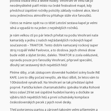
poctivá oslava vína a skvělé hudby. Vinohraní ve Viniu tak již
neodmyslitelně patří místo na české festivalové mapě, kdy
předchozí úspěšné ročníky položily základy rodinné akce, která
svou jedinečnou atmosférou přitahuje stále více fanoušků.
I letos se máme opět na co těšit! Letošní sestava kapel je velmi
silná a vypadá to na jeden z nejsilnějších ročníků.
Je nám velkou ctí po pár letech přivítat na podiu Vinohraní naše
kamarády a jednu z našich nejžádanějších rockových kapel
současnosti – TRAKTOR. Tento dobře namazaný rockový super
stroj rozpálí Velké Pavlovice, a to doslova. Jejich ohnivá show
bude vidět a slyšet široko, daleko. TRAKTOR si zcela exkluzivně,
opravdu pouze pro fanoušky Vinohraní, připravil speciální,
dlouhý set sestavený těch největších hitů!
Plníme sliby, a tak zástupcem slovenské hudební scény bude INE
KAFE. Loni to díky počasí nevyšlo, ale kluci slíbili, že letos vám to
100násobně vynahradí. Na Vinohraní se tak představí úplně
poprvé. Partička kolem charismatického zpěváka Vratka Rohoně
letos oslaví 29 let své úspěšné hudební kariéry a dočkáte se
výběru těch největších hitů a první ochutnávky kompilace
československých pecek z jejich nové desky.
Třetí potvrzenou partou a zároveň takovým velmi příjemným a