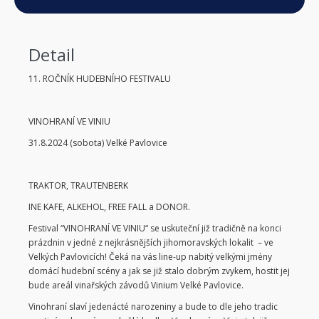
Detail
11. ROČNÍK HUDEBNÍHO FESTIVALU
VINOHRANÍ VE VINIU
31.8.2024 (sobota) Velké Pavlovice
TRAKTOR, TRAUTENBERK
INE KAFE, ALKEHOL, FREE FALL a DONOR.
Festival “VINOHRANÍ VE VINIU“ se uskuteční již tradičně na konci
prázdnin v jedné z nejkrásnějších jihomoravských lokalit – ve
Velkých Pavlovicích! Čeká na vás line-up nabitý velkými jmény
domácí hudební scény a jak se již stalo dobrým zvykem, hostit jej
bude areál vinařských závodů Vinium Velké Pavlovice.
Vinohraní slaví jedenácté narozeniny a bude to dle jeho tradic