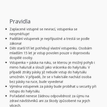
Pravidla
Zaplacené vstupné se nevrací, vstupenka se
nevyměňuje!
Padělání vstupenek je nepřípustné a trestá se podle
zákona!
Děti starší tří let potřebují vlastní vstupenku. Osobám
mladším 15 let je vstup povolen pouze v doprovodu
dospělé osoby.
Vstupenka = páska na ruku, se kterou je možný pohyb i
mimo halu/sál a slouží jako vrácenka do haly/sálu. V
případě ztráty pásky již nebude vstup do haly/sálu
umožněn. V případě, že se v hale/sále nachází osoba
bez pásky na ruce, bude vyvedena!
Výměna vstupenek za pásky bude probíhat u security při
vstupu do haly/sálu.
Pořadatel nenese žádnou odpovědnost za újmu na
zdraví návštěvníků ani za škody způsobené na jejich
věcech.