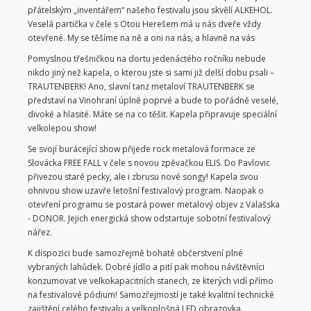
přátelským „inventářem“ našeho festivalu jsou skvělí ALKEHOL.
Veselá partička v čele s Otou Herešem má u nás dveře vždy
otevřené. My se těšíme na ně a oni na nás, a hlavně na vás
Pomyslnou třešničkou na dortu jedenáctého ročníku nebude
nikdo jiný než kapela, o kterou jste si sami již delší dobu psali –
TRAUTENBERK! Ano, slavní tanz metaloví TRAUTENBERK se
představí na Vinohraní úplně poprvé a bude to pořádně veselé,
divoké a hlasité. Máte se na co těšit. Kapela připravuje speciální
velkolepou show!
Se svojí burácející show přijede rock metalová formace ze
Slovácka FREE FALL v čele s novou zpěvačkou ELIS. Do Pavlovic
přivezou staré pecky, ale i zbrusu nové songy! Kapela svou
ohnivou show uzavře letošní festivalový program. Naopak o
otevření programu se postará power metalový objev z Valašska
- DONOR. Jejich energická show odstartuje sobotní festivalový
nářez.
K dispozici bude samozřejmě bohaté občerstvení plné
vybraných lahůdek. Dobré jídlo a pití pak mohou návštěvníci
konzumovat ve velkokapacitních stanech, ze kterých vidí přímo
na festivalové pódium! Samozřejmostí je také kvalitní technické
zajištění celého festivalu a velkoplošná LED obrazovka.