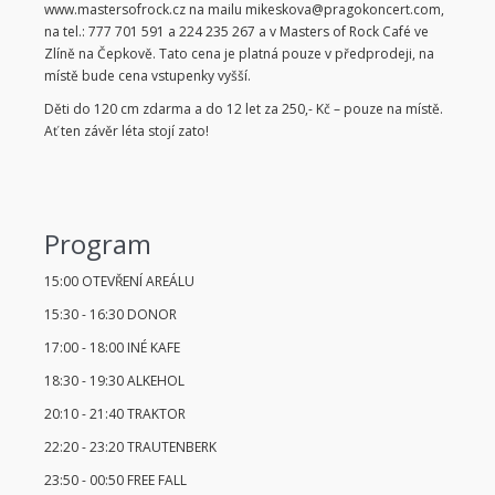
www.mastersofrock.cz na mailu mikeskova@pragokoncert.com,
na tel.: 777 701 591 a 224 235 267 a v Masters of Rock Café ve
Zlíně na Čepkově. Tato cena je platná pouze v předprodeji, na
místě bude cena vstupenky vyšší.
Děti do 120 cm zdarma a do 12 let za 250,- Kč – pouze na místě.
Ať ten závěr léta stojí zato!
Program
15:00
OTEVŘENÍ AREÁLU
15:30
-
16:30
DONOR
17:00
-
18:00
INÉ KAFE
18:30
-
19:30
ALKEHOL
20:10
-
21:40
TRAKTOR
22:20
-
23:20
TRAUTENBERK
23:50
-
00:50
FREE FALL