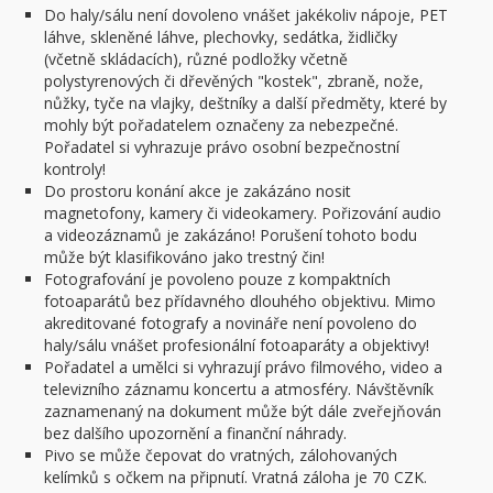
Do haly/sálu není dovoleno vnášet jakékoliv nápoje, PET
láhve, skleněné láhve, plechovky, sedátka, židličky
(včetně skládacích), různé podložky včetně
polystyrenových či dřevěných "kostek", zbraně, nože,
nůžky, tyče na vlajky, deštníky a další předměty, které by
mohly být pořadatelem označeny za nebezpečné.
Pořadatel si vyhrazuje právo osobní bezpečnostní
kontroly!
Do prostoru konání akce je zakázáno nosit
magnetofony, kamery či videokamery. Pořizování audio
a videozáznamů je zakázáno! Porušení tohoto bodu
může být klasifikováno jako trestný čin!
Fotografování je povoleno pouze z kompaktních
fotoaparátů bez přídavného dlouhého objektivu. Mimo
akreditované fotografy a novináře není povoleno do
haly/sálu vnášet profesionální fotoaparáty a objektivy!
Pořadatel a umělci si vyhrazují právo filmového, video a
televizního záznamu koncertu a atmosféry. Návštěvník
zaznamenaný na dokument může být dále zveřejňován
bez dalšího upozornění a finanční náhrady.
Pivo se může čepovat do vratných, zálohovaných
kelímků s očkem na připnutí. Vratná záloha je 70 CZK.