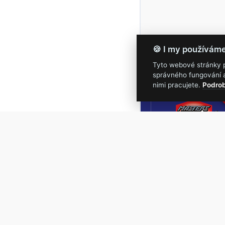
🍪 I my používám
Tyto webové stránky po
správného fungování a
16.-19.
nimi pracujete.
Podrob
Masters of Roc
NEJVĚTŠÍ
ROCKMETALOVÁ
UDÁLOST V ČESKÉ
REPUBLICE