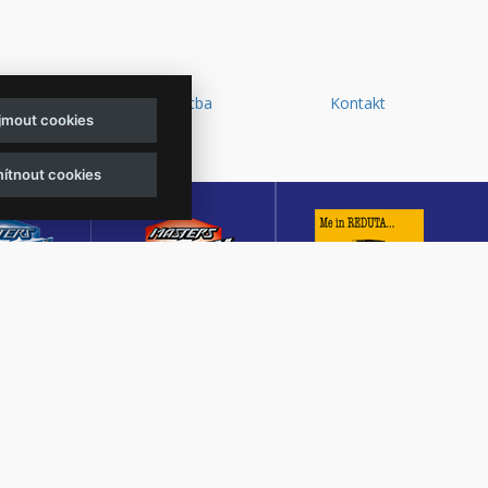
y a
Doprava a platba
Kontakt
ijmout cookies
d
ítnout cookies
sters of
Masters of Rock
Reduta Jazz Club
ck
Café
JEDEN Z DESETI
MUTACE
KULTURNÍ SÁL,
NEJLEPŠÍCH A
TŠÍHO
CENTRÁLNÍ PŘEDPRODEJ
NEJSTARŠÍCH
OVÉHO
VSTUPENEK A KAVÁRNA
JAZZOVÝCH KLUBŮ V
U V ČESKÉ
VE ZLÍNĚ
EVROPĚ.
BLICE