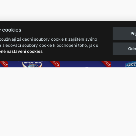
Pravidla akcí
Obchodní podmínk
e cookies
Př
Reklamační řá
užívají základní soubory cookie k zajištění svého
 sledovací soubory cookie k pochopení toho, jak s
Odm
07.2026
05.-07.06.2026
13.-15.08.2026
né nastavení cookies
k
Metalfest Open
Rock Castle
Zimní Ma
Air
Ro
FESTIVAL V PŘEKRÁSNÉM
ZIMNÍ 
PROSTŘEDÍ AMFITEÁTRU
NEJVĚ
LOCHOTÍN
METAL
FESTIVAL
REPU