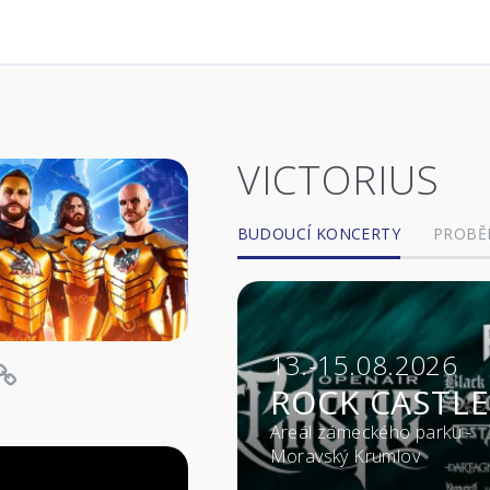
VICTORIUS
BUDOUCÍ KONCERTY
PROBĚ
13.-15.08.2026
ROCK CASTLE
Areál zámeckého parku -
Moravský Krumlov